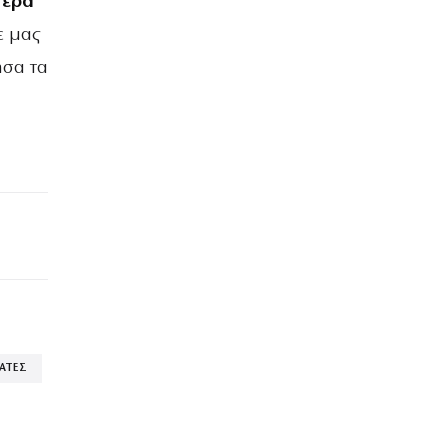
τερα
ε μας
ησα τα
ΑΤΕΣ