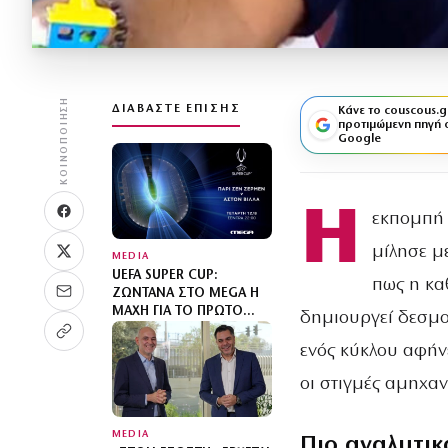
ΚΟΙΝΟΠΟΊΗΣΗ
ΔΙΑΒΆΣΤΕ ΕΠΊΣΗΣ
Κάνε το couscous.g
προτιμώμενη πηγή 
Google
Η
εκπομπή 
μίλησε με
MEDIA
UEFA SUPER CUP:
πως η κα
ΖΩΝΤΑΝΆ ΣΤΟ MEGA Η
ΜΆΧΗ ΓΙΑ ΤΟ ΠΡΏΤΟ
δημιουργεί δεσμού
ΤΡΌΠΑΙΟ ΤΗΣ ΣΕΖΌΝ
ενός κύκλου αφήνε
οι στιγμές αμηχαν
MEDIA
Πιο αναλυτικ