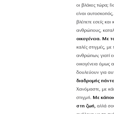
οι βλάκες τώρα; Γι
είναι αυτοσκοπός,
βλέπετε εσείς και
ανθρώπους, καταλ
οικογένεια. Με τ
καλές στιγμές, με 
ανθρώπων, γιατί ε
οικογένεια όμως 
δουλεύουν για αυ
διαδρομής πάντα 
Χανόμαστε, με κά
στιγμή.
Με κάποι
στη ζωή,
αλλά σο