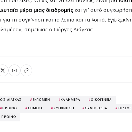
ση που είχες. Όπως και να έχει πάντως, είναι μια
ιδιαί
λευταία μέρα μιας διαδρομής
και γι’ αυτό συγχωρήστ
ι για τη συγκίνηση και τα λοιπά και τα λοιπά. Εγώ ξεκίν
λημέρα», σημείωσε ο Γιώργος Λιάγκας.
ΓΟΣ ΛΙΑΓΚΑΣ
#
ΕΚΠΟΜΠΗ
#
ΚΑΛΗΜΕΡΑ
#
ΟΙΚΟΓΕΝΕΙΑ
#
ΠΡΩΙΝΟ
#
ΣΗΜΕΡΑ
#
ΣΥΓΚΙΝΗΣΗ
#
ΣΥΝΕΡΓΑΣΙΑ
#
ΤΗΛΕΘΕ
 ΠΡΩΙΝΟ