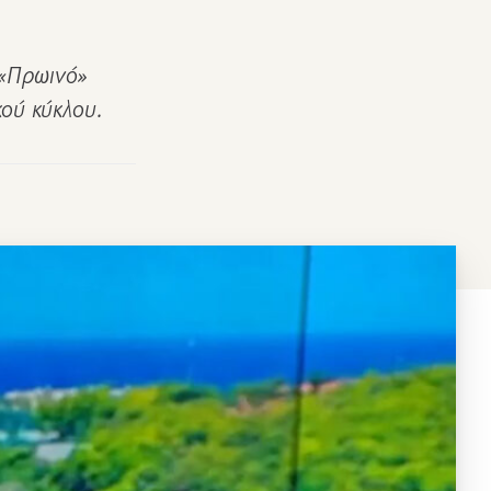
 «Πρωινό»
κού κύκλου.