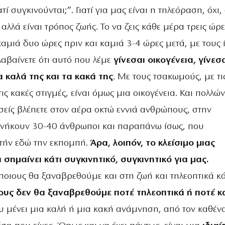
ατί συγκινούνται;”. Γιατί για μας είναι η τηλεόραση, όχι,
 αλλά είναι τρόπος ζωής. Το να ζεις κάθε μέρα τρεις ώρ
 καμιά δυο ώρες πριν και καμιά 3-4 ώρες μετά, με τους 
αβαίνετε ότι αυτό που λέμε
γίνεσαι οικογένεια, γίνεσ
α καλά της και τα κακά της
. Με τους τσακωμούς, με τι
τις κακές στιγμές, είναι όμως μια οικογένεια. Και πολλών
σείς βλέπετε στον αέρα οκτώ εννιά ανθρώπους, στην
ανήκουν 30-40 άνθρωποι και παραπάνω ίσως, που
τήν εδώ την εκπομπή.
Άρα, λοιπόν, το κλείσιμο μιας
σημαίνει κάτι συγκινητικό, συγκινητικό για μας.
ποιους θα ξαναβρεθούμε και στη ζωή και τηλεοπτικά κ
ους δεν θα ξαναβρεθούμε ποτέ τηλεοπτικά ή ποτέ κ
υ μένει μια καλή ή μια κακή ανάμνηση, από τον καθέν