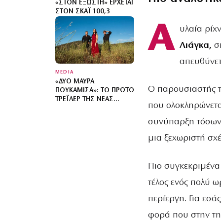
«ΣΤΟΝ ΕΞΏΣΤΗ» ΈΡΧΕΤΑΙ
ΣΤΟΝ ΣΚΑΪ 100,3
Α
υλαία ρίχ
Λιάγκα,
σ
απευθύνετ
MEDIA
«ΔΎΟ ΜΑΎΡΑ
Ο παρουσιαστής 
ΠΟΥΚΆΜΙΣΑ»: ΤΟ ΠΡΏΤΟ
ΤΡΈΙΛΕΡ ΤΗΣ ΝΈΑΣ
που ολοκληρώνετα
ΔΡΑΜΑΤΙΚΉΣ ΣΕΙΡΆΣ ΤΟΥ
MEGA ΚΥΚΛΟΦΌΡΗΣΕ
συνύπαρξη τόσων 
μια ξεχωριστή σχ
Πιο συγκεκριμένα
τέλος ενός πολύ ω
περίεργη. Για εσάς
φορά που στην τη