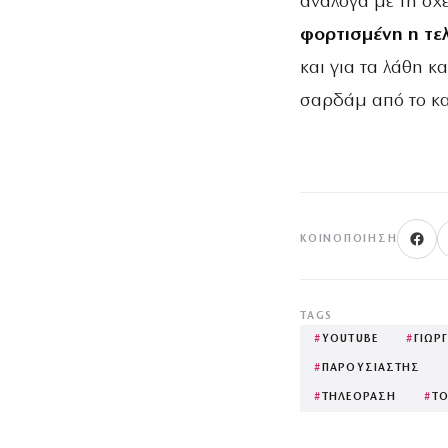
ανάλογα με τη σχέ
φορτισμένη η τε
και για τα λάθη κα
σαρδάμ από το κα
ΚΟΙΝΟΠΟΊΗΣΗ
TAGS
#
YOUTUBE
#
ΓΙΩΡ
#
ΠΑΡΟΥΣΙΑΣΤΗΣ
#
ΤΗΛΕΟΡΑΣΗ
#
ΤΟ