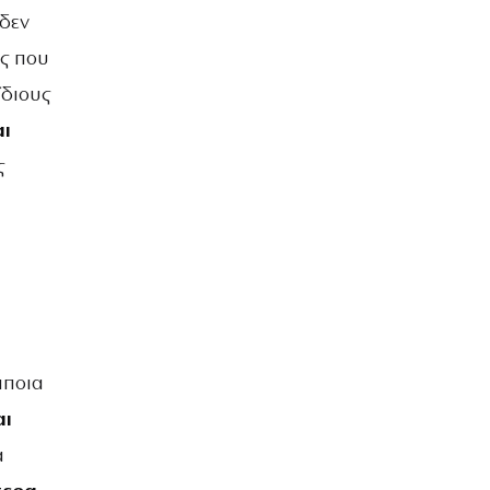
 δεν
ες που
ίδιους
αι
ς
άποια
αι
α