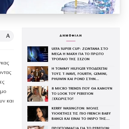
A
ΔΗΜΟΦΙΛΗ
UEFA SUPER CUP: ΖΩΝΤΑΝΑ ΣΤΟ
MEGA Η ΜΑΧΗ ΓΙΑ ΤΟ ΠΡΩΤΟ
ΤΡΟΠΑΙΟ ΤΗΣ ΣΕΖΟΝ
γκας
Η TOMMY HILFIGER ΥΠΟΔΕΧΕΤΑΙ
οντας
ΤΟΥΣ Τ-WAVE, FOURTH, GEMINI,
PHUWIN ΚΑΙ POND ΣΤΗΝ
ες
ΟΙΚΟΓΕΝΕΙΑ ΤΟΥ BRAND
8 MICRO TRENDS ΠΟΥ ΘΑ ΚΑΝΟΥΝ
ιμο
ΤΟ LOOK ΤΟΥ ΡΕΒΕΓΙΟΝ
ΞΕΧΩΡΙΣΤΟ!
υν και
KERRY WASINGTON: ΜΟΛΙΣ
ΥΙΟΘΕΤΗΣΕ ΤΙΣ ΠΙΟ FRENCH BABY
BANGS ΚΑΙ ΕΙΝΑΙ ΤΟ INSPO ΤΗΣ
ΧΡΟΝΙΑΣ
ΠΡΟΕΤΟΙΜΑΣΙΑ ΓΙΑ ΤΟ ΡΕΒΕΓΙΟΝ: