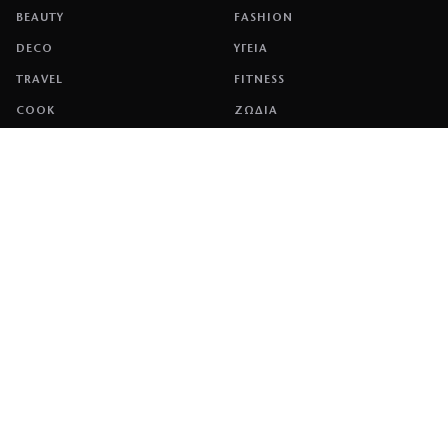
BEAUTY
FASHION
DECO
ΥΓΕΙΑ
TRAVEL
FITNESS
COOK
ΖΩΔΙΑ
ΕΤΑΙΡΕΙΑ
ΤΑΥΤΟΤΗΤΑ
ΠΟΛΙΤΙΚΉ COOKIES
ΌΡΟΙ ΧΡΉΣΗΣ
ΕΠΙΚΟΙΝΩΝΙΑ
ΔΙΑΦΗΜΙΣΗ
ΕΠΙΚΟΙΝΩΝΙΑ
NETWORK