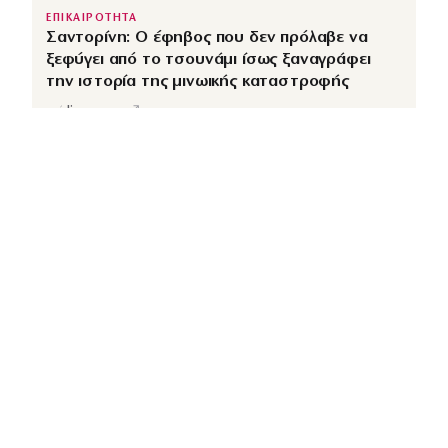
ΕΠΙΚΑΙΡΟΤΗΤΑ
Σαντορίνη: Ο έφηβος που δεν πρόλαβε να
ξεφύγει από το τσουνάμι ίσως ξαναγράφει
την ιστορία της μινωικής καταστροφής
↗
από
dimocracy.gr
COUSCOUS
Εδώ τα λέμε όλα. Χωρίς ρετούς.
ΚΑΤΗΓΟΡΙΕΣ