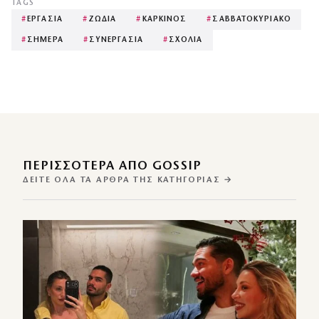
TAGS
#
ΕΡΓΑΣΙΑ
#
ΖΩΔΙΑ
#
ΚΑΡΚΙΝΟΣ
#
ΣΑΒΒΑΤΟΚΥΡΙΑΚΟ
#
ΣΗΜΕΡΑ
#
ΣΥΝΕΡΓΑΣΙΑ
#
ΣΧΟΛΙΑ
ΠΕΡΙΣΣΌΤΕΡΑ ΑΠΌ GOSSIP
ΔΕΊΤΕ ΌΛΑ ΤΑ ΆΡΘΡΑ ΤΗΣ ΚΑΤΗΓΟΡΊΑΣ →