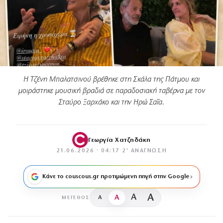
Η Τζένη Μπαλατσινού βρέθηκε στη Σκάλα της Πάτμου και
μοιράστηκε μουσική βραδιά σε παραδοσιακή ταβέρνα με τον
Σταύρο Ξαρχάκο και την Ηρώ Σαΐα.
Γεωργία Χατζηδάκη
21.06.2026 · 04:17
·
2′ ΑΝΆΓΝΩΣΗ
Κάνε το couscous.gr προτιμώμενη πηγή στην Google
A
A
A
A
ΜΈΓΕΘΟΣ