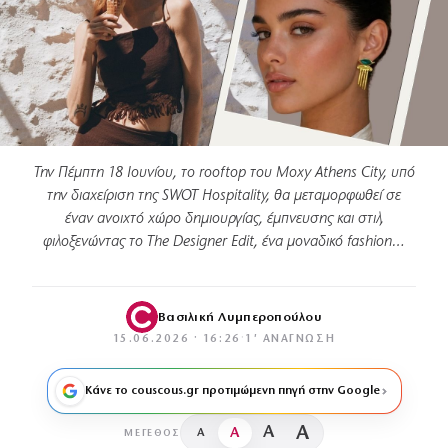
Την Πέμπτη 18 Ιουνίου, το rooftop του Moxy Athens City, υπό
την διαχείριση της SWOT Hospitality, θα μεταμορφωθεί σε
έναν ανοιχτό χώρο δημιουργίας, έμπνευσης και στιλ,
φιλοξενώντας το The Designer Edit, ένα μοναδικό fashion…
Βασιλική Λυμπεροπούλου
15.06.2026 · 16:26
·
1′ ΑΝΆΓΝΩΣΗ
Κάνε το couscous.gr προτιμώμενη πηγή στην Google
A
A
A
A
ΜΈΓΕΘΟΣ