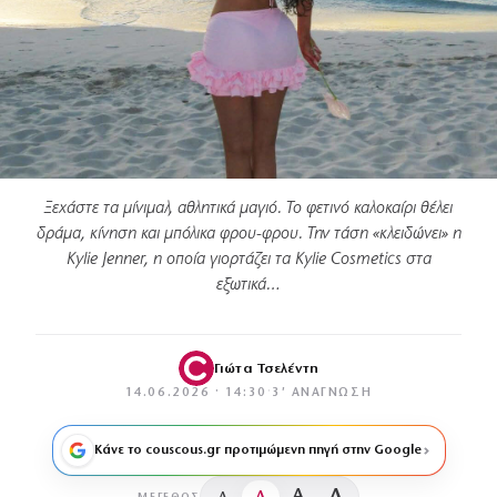
Ξεχάστε τα μίνιμαλ, αθλητικά μαγιό. Το φετινό καλοκαίρι θέλει
δράμα, κίνηση και μπόλικα φρου-φρου. Την τάση «κλειδώνει» η
Kylie Jenner, η οποία γιορτάζει τα Kylie Cosmetics στα
εξωτικά…
Γιώτα Τσελέντη
14.06.2026 · 14:30
·
3′ ΑΝΆΓΝΩΣΗ
Κάνε το couscous.gr προτιμώμενη πηγή στην Google
A