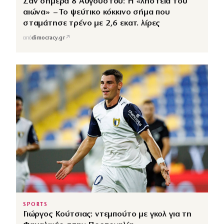
Σαν σήμερα 8 Αυγούστου: Η «ληστεία του
αιώνα» – Το ψεύτικο κόκκινο σήμα που
σταμάτησε τρένο με 2,6 εκατ. λίρες
↗
από
dimocracy.gr
SPORTS
Γιώργος Κούτσιας: ντεμπούτο με γκολ για τη