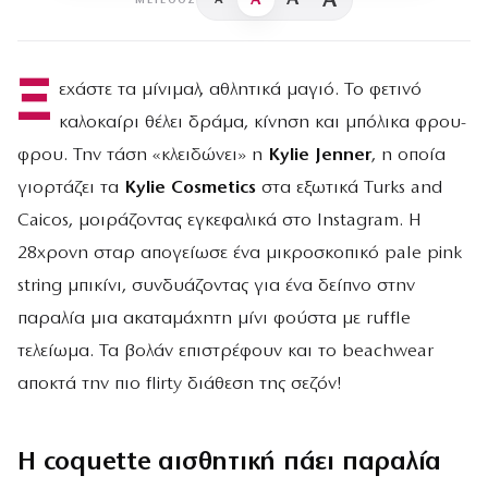
A
A
A
ΜΈΓΕΘΟΣ
Ξ
εχάστε τα μίνιμαλ, αθλητικά μαγιό. Το φετινό
καλοκαίρι θέλει δράμα, κίνηση και μπόλικα φρου-
φρου. Την τάση «κλειδώνει» η
Kylie Jenner
, η οποία
γιορτάζει τα
Kylie Cosmetics
στα εξωτικά Turks and
Caicos, μοιράζοντας εγκεφαλικά στο Instagram. Η
28χρονη σταρ απογείωσε ένα μικροσκοπικό pale pink
string μπικίνι, συνδυάζοντας για ένα δείπνο στην
παραλία μια ακαταμάχητη μίνι φούστα με ruffle
τελείωμα. Τα βολάν επιστρέφουν και το beachwear
αποκτά την πιο flirty διάθεση της σεζόν!
Η coquette αισθητική πάει παραλία