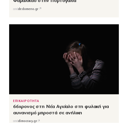
Φαμαλικάο στην Πορτογαλία
↗
από
dedomeno.gr
ΕΠΙΚΑΙΡΟΤΗΤΑ
66χρονος στη Νέα Αγχίαλο στη φυλακή για
αυνανισμό μπροστά σε ανήλικη
↗
από
dimocracy.gr