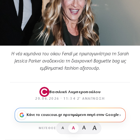
Η νέα καμπάνια του οίκου Fendi με πρωταγωνίστρια τη Sarah
Jessica Parker αναδεικνύει τη διαχρονική Baguette bag ως
εμβληματικό fashion αξεσουάρ.
Βασιλική Λυμπεροπούλου
20.06.2026 · 11:34
·
2′ ΑΝΆΓΝΩΣΗ
Κάνε το couscous.gr προτιμώμενη πηγή στην Google
A
A
A
A
ΜΈΓΕΘΟΣ