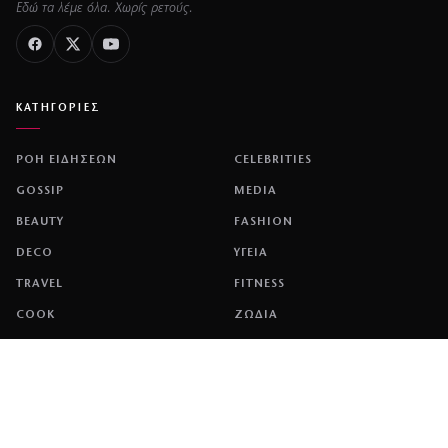
Εδώ τα λέμε όλα. Χωρίς ρετούς.
ΚΑΤΗΓΟΡΙΕΣ
ΡΟΗ ΕΙΔΗΣΕΩΝ
CELEBRITIES
GOSSIP
MEDIA
BEAUTY
FASHION
DECO
ΥΓΕΙΑ
TRAVEL
FITNESS
COOK
ΖΩΔΙΑ
ΕΤΑΙΡΕΙΑ
ΤΑΥΤΟΤΗΤΑ
ΠΟΛΙΤΙΚΉ COOKIES