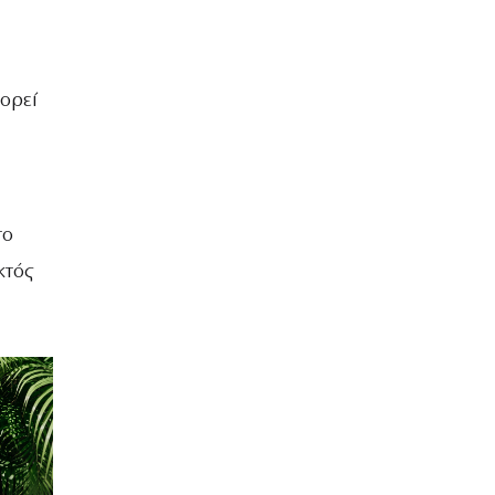
ορεί
το
κτός