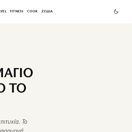
AVEL
FITNESS
COOK
ΖΩΔΙΑ
ΜΑΓΙΟ
Ο ΤΟ
πιτυχία. Το
 εφαρμογή