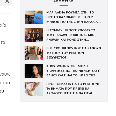
A
ΔΗΜΟΦΙΛΗ
ΜΑΡΙΑΛΕΝΑ ΡΟΥΜΕΛΙΩΤΗ: ΤΟ
ΠΡΩΤΟ ΚΑΛΟΚΑΙΡΙ ΜΕ ΤΟΝ 2
ΜΗΝΩΝ ΓΙΟ ΤΗΣ ΣΤΗΝ ΠΑΡΑΛΙΑ
χία.
ΚΑΙ ΤΟ ΤΡΥΦΕΡΟ ΒΙΝΤΕΟ
Η TOMMY HILFIGER ΥΠΟΔΕΧΕΤΑΙ
ΤΟΥΣ Τ-WAVE, FOURTH, GEMINI,
PHUWIN ΚΑΙ POND ΣΤΗΝ
 το
ΟΙΚΟΓΕΝΕΙΑ ΤΟΥ BRAND
8 MICRO TRENDS ΠΟΥ ΘΑ ΚΑΝΟΥΝ
ΤΟ LOOK ΤΟΥ ΡΕΒΕΓΙΟΝ
ΞΕΧΩΡΙΣΤΟ!
KERRY WASINGTON: ΜΟΛΙΣ
ΥΙΟΘΕΤΗΣΕ ΤΙΣ ΠΙΟ FRENCH BABY
νουν,
BANGS ΚΑΙ ΕΙΝΑΙ ΤΟ INSPO ΤΗΣ
ΧΡΟΝΙΑΣ
 του.
ΠΡΟΕΤΟΙΜΑΣΙΑ ΓΙΑ ΤΟ ΡΕΒΕΓΙΟΝ:
ΤΑ ΒΗΜΑΤΑ ΠΟΥ ΠΡΕΠΕΙ ΝΑ
ου
ΑΚΟΛΟΥΘΗΣΕΙΣ ΓΙΑ ΝΑ ΕΙΣΑΙ
ΕΝΤΥΠΩΣΙΑΚΗ ΤΗΝ ΠΙΟ ΛΑΜΠΕΡΗ
ΒΡΑΔΙΑ ΤΟΥ ΧΡΟΝΟΥ