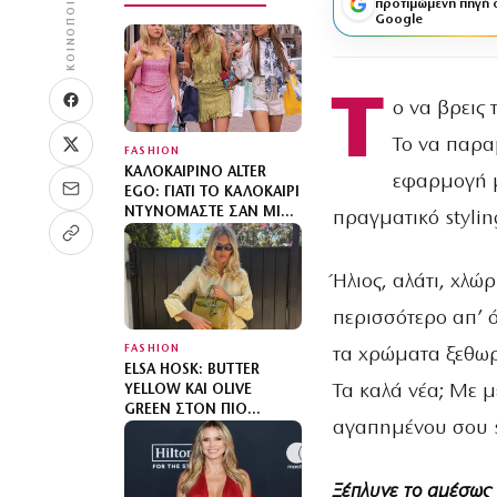
ΚΟΙΝΟΠΟΊΗΣΗ
προτιμώμενη πηγή 
Google
Τ
ο να βρεις 
Το να παρα
FASHION
ΚΑΛΟΚΑΙΡΙΝΌ ALTER
εφαρμογή μέ
EGO: ΓΙΑΤΊ ΤΟ ΚΑΛΟΚΑΊΡΙ
ΝΤΥΝΌΜΑΣΤΕ ΣΑΝ ΜΙΑ
πραγματικό styling
«ΆΛΛΗ»;
Ήλιος, αλάτι, χλώ
περισσότερο απ’ 
FASHION
τα χρώματα ξεθωρ
ELSA HOSK: BUTTER
Τα καλά νέα; Με μ
YELLOW ΚΑΙ OLIVE
GREEN ΣΤΟΝ ΠΙΟ
αγαπημένου σου 
SOPHISTICATED
ΧΡΩΜΑΤΙΚΌ
ΣΥΝΔΥΑΣΜΌ ΜΕ MIX N’
Ξέπλυνε το αμέσως
MATCH ΜΟΤΊΒΑ