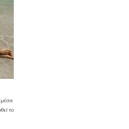
ά μέσα
θεί το