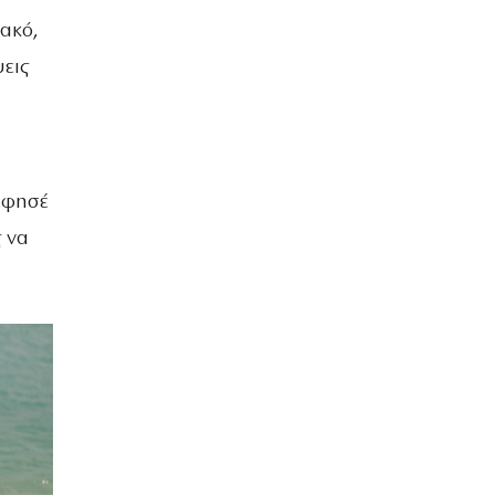
ιακό,
ψεις
 Άφησέ
 να