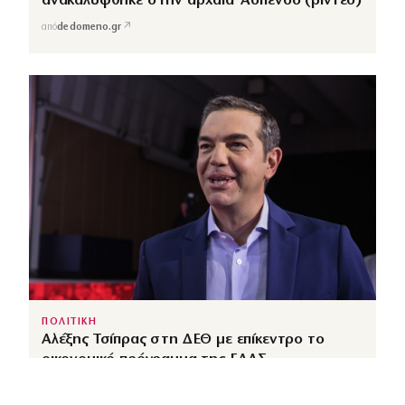
ανακαλύφθηκε στην αρχαία Άσπενδο (βίντεο)
↗
από
dedomeno.gr
ΠΟΛΙΤΙΚΗ
Αλέξης Τσίπρας στη ΔΕΘ με επίκεντρο το
οικονομικό πρόγραμμα της ΕΛΑΣ
↗
από
dimocracy.gr