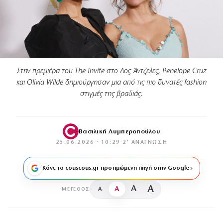
Στην πρεμιέρα του The Invite στο Λος Άντζελες, Penelope Cruz
και Olivia Wilde δημιούργησαν μια από τις πιο δυνατές fashion
στιγμές της βραδιάς.
Βασιλική Λυμπεροπούλου
25.06.2026 · 10:29
·
2′ ΑΝΆΓΝΩΣΗ
Κάνε το couscous.gr προτιμώμενη πηγή στην Google
A
A
A
A
ΜΈΓΕΘΟΣ