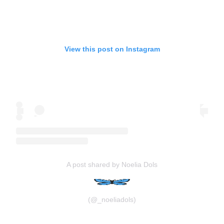
View this post on Instagram
A post shared by Noelia Dols
(@_noeliadols)