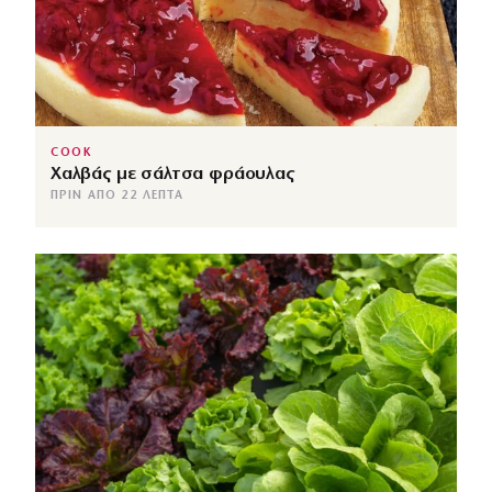
COOK
Χαλβάς με σάλτσα φράουλας
ΠΡΙΝ ΑΠΌ 22 ΛΕΠΤΆ