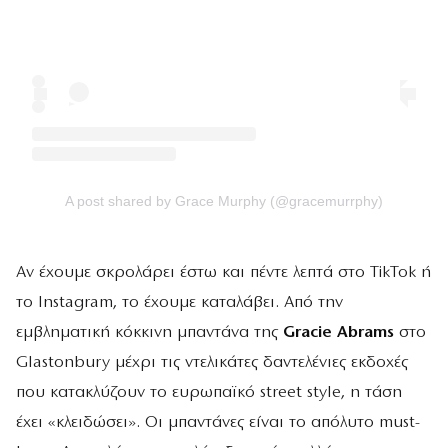
A post shared by Grace Murphy (@gracemurrphy)
Αν έχουμε σκρολάρει έστω και πέντε λεπτά στο TikTok ή
το Instagram, το έχουμε καταλάβει. Από την
εμβληματική κόκκινη μπαντάνα της
Gracie Abrams
στο
Glastonbury μέχρι τις ντελικάτες δαντελένιες εκδοχές
που κατακλύζουν το ευρωπαϊκό street style, η τάση
έχει «κλειδώσει». Οι μπαντάνες είναι το απόλυτο must-