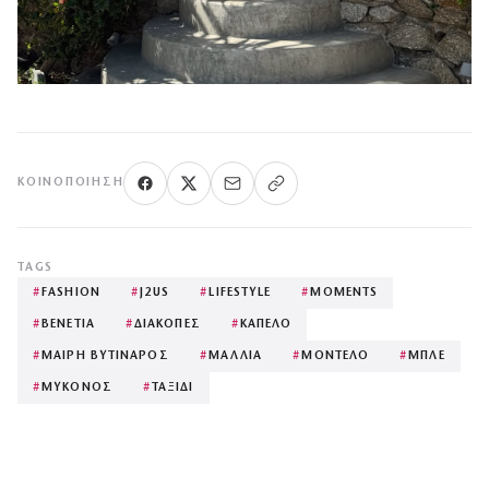
ΚΟΙΝΟΠΟΊΗΣΗ
TAGS
#
FASHION
#
J2US
#
LIFESTYLE
#
MOMENTS
#
ΒΕΝΕΤΙΑ
#
ΔΙΑΚΟΠΕΣ
#
ΚΑΠΕΛΟ
#
ΜΑΙΡΗ ΒΥΤΙΝΑΡΟΣ
#
ΜΑΛΛΙΑ
#
ΜΟΝΤΕΛΟ
#
ΜΠΛΕ
#
ΜΥΚΟΝΟΣ
#
ΤΑΞΙΔΙ