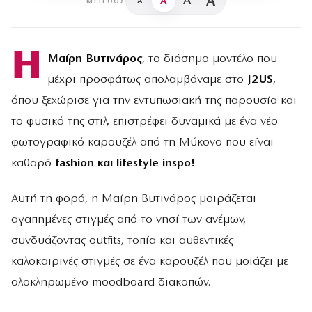
A
A
A
A
ΜΈΓΕΘΟΣ
Η
Μαίρη Βυτινάρος
, το διάσημο μοντέλο που
μέχρι προσφάτως απολαμβάναμε στο
J2US
,
όπου ξεχώρισε για την εντυπωσιακή της παρουσία και
το φυσικό της στιλ, επιστρέφει δυναμικά με ένα νέο
φωτογραφικό καρουζέλ από τη Μύκονο που είναι
καθαρό
fashion και lifestyle inspo!
Αυτή τη φορά, η Μαίρη Βυτινάρος μοιράζεται
αγαπημένες στιγμές από το νησί των ανέμων,
συνδυάζοντας outfits, τοπία και αυθεντικές
καλοκαιρινές στιγμές σε ένα καρουζέλ που μοιάζει με
ολοκληρωμένο moodboard διακοπών.