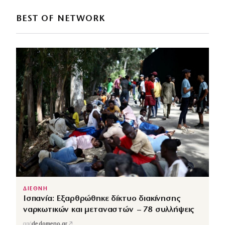
BEST OF NETWORK
ΔΙΕΘΝΗ
Ισπανία: Εξαρθρώθηκε δίκτυο διακίνησης
ναρκωτικών και μεταναστών – 78 συλλήψεις
↗
από
dedomeno.gr