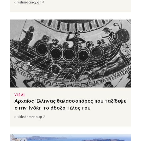
↗
από
dimocracy.gr
VIRAL
Αρχαίος Έλληνας θαλασσοπόρος που ταξίδεψε
στην Ινδία: το άδοξο τέλος του
↗
από
dedomeno.gr