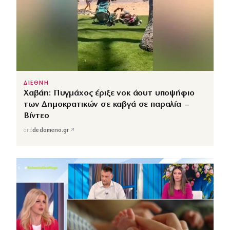
ΔΙΕΘΝΗ
Χαβάη: Πυγμάχος έριξε νοκ άουτ υποψήφιο
των Δημοκρατικών σε καβγά σε παραλία –
Βίντεο
↗
από
dedomeno.gr