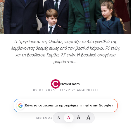
Η Πριγκίπισσα της Ουαλίας γιορτάζει τα 43α γενέθλιά της
λαμβάνοντας θερμές ευχές από τον βασιλιά Κάρολο, 76 ετών,
και τη βασίλισσα Καμίλα, 77 ετών. Η βασιλική οικογένεια
μοιράστηκε…
Newsroom
09.01.2025 · 13:22
·
2′ ΑΝΆΓΝΩΣΗ
Κάνε το couscous.gr προτιμώμενη πηγή στην Google
A
A
A
A
ΜΈΓΕΘΟΣ