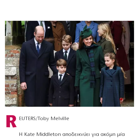
R
EUTERS/Toby Melville
Η Kate Middleton αποδεικνύει για ακόμη μία