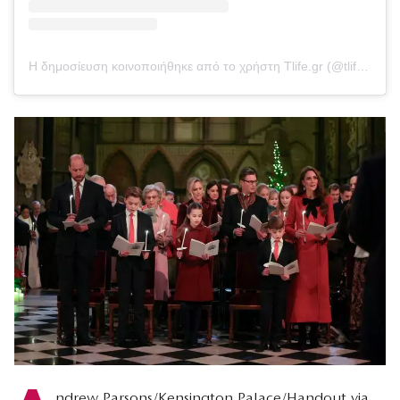
Η δημοσίευση κοινοποιήθηκε από το χρήστη Tlife.gr (@tlifegr)
ndrew Parsons/Kensington Palace/Handout via