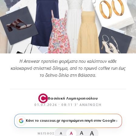
Η Answear προτείνει φορέματα που καλύπτουν κάθε
καλοκαιρινό στιλιστικό δίλημμα, από το πρωινό coffee run έως
το δείπνο δίπλα στη θάλασσα.
Βασιλική Λυμπεροπούλου
01.07.2026 · 08:11
·
3′ ΑΝΆΓΝΩΣΗ
Κάνε το couscous.gr προτιμώμενη πηγή στην Google
A
A
A
A
ΜΈΓΕΘΟΣ