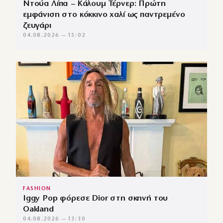
Ντούα Λίπα – Κάλουμ Τέρνερ: Πρώτη
εμφάνιση στο κόκκινο χαλί ως παντρεμένο
ζευγάρι
04.08.2026 — 15:02
FASHION
Iggy Pop φόρεσε Dior στη σκηνή του
Oakland
04.08.2026 — 13:30