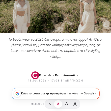
Το beachwear το 2026 δεν σταματά πια στην άμμο! Αντίθετα,
γίνεται βασικό κομμάτι της καθημερινής γκαρνταρόμπας, με
looks που κινούνται άνετα από την παραλία στο city styling
χωρίς…
Κατερίνα Παπαδοπούλου
13.05.2026 · 17:08
·
3′ ΑΝΆΓΝΩΣΗ
Κάνε το couscous.gr προτιμώμενη πηγή στην Google
A
A
A
A
ΜΈΓΕΘΟΣ