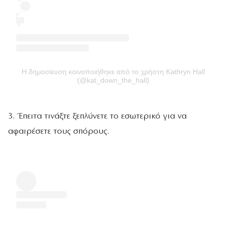
Η δημοσίευση κοινοποιήθηκε από το χρήστη Kathryn Hall
(@kat_down_the_hall)
3. Έπειτα τινάξτε ξεπλύνετε το εσωτερικό για να
αφαιρέσετε τους σπόρους.