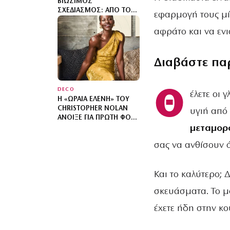
ΒΙΏΣΙΜΟΣ
ΣΧΕΔΙΑΣΜΌΣ: ΑΠΌ ΤΟΝ
εφαρμογή τους μί
ΎΠΝΟ ΜΈΧΡΙ ΤΟΝ
ΆΝΘΡΩΠΟ
αφράτο και να εν
Διαβάστε πα
Θ
DECO
έλετε οι 
Η «ΩΡΑΊΑ ΕΛΈΝΗ» ΤΟΥ
CHRISTOPHER NOLAN
υγιή από 
ΆΝΟΙΞΕ ΓΙΑ ΠΡΏΤΗ ΦΟΡΆ
μεταμορ
ΤΟ ΣΠΊΤΙ ΤΗΣ – ΤΟ
ΚΑΤΑΦΎΓΙΟ ΠΟΥ
σας να ανθίσουν ό
ΣΧΕΔΊΑΖΕ ΕΠΊ ΤΡΊΑ
ΧΡΌΝΙΑ
Και το καλύτερο; 
σκευάσματα. Το μό
έχετε ήδη στην κο