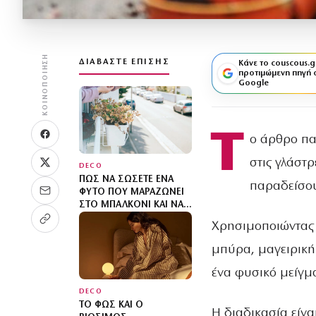
ΚΟΙΝΟΠΟΊΗΣΗ
ΔΙΑΒΆΣΤΕ ΕΠΊΣΗΣ
Κάνε το couscous.g
προτιμώμενη πηγή 
Google
Τ
ο άρθρο πα
στις γλάστ
DECO
ΠΏΣ ΝΑ ΣΏΣΕΤΕ ΈΝΑ
παραδείσου
ΦΥΤΌ ΠΟΥ ΜΑΡΑΖΏΝΕΙ
ΣΤΟ ΜΠΑΛΚΌΝΙ ΚΑΙ ΝΑ
ΤΟ ΕΠΑΝΑΦΈΡΕΤΕ
Χρησιμοποιώντας 
ΓΡΉΓΟΡΑ
μπύρα, μαγειρική
ένα φυσικό μείγμ
DECO
ΤΟ ΦΩΣ ΚΑΙ Ο
Η διαδικασία είνα