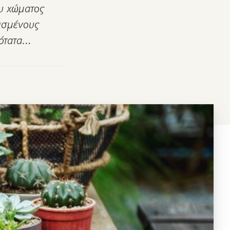
ου χώματος
θισμένους
νότατα…