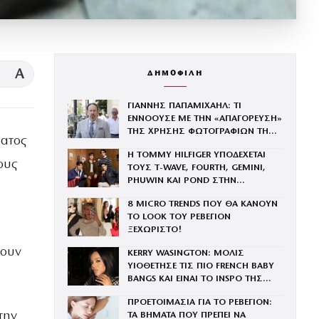
A
ΔΗΜΟΦΙΛΗ
ΓΙΑΝΝΗΣ ΠΑΠΑΜΙΧΑΗΛ: ΤΙ
ΕΝΝΟΟΥΣΕ ΜΕ ΤΗΝ «ΑΠΑΓΟΡΕΥΣΗ»
ΤΗΣ ΧΡΗΣΗΣ ΦΩΤΟΓΡΑΦΙΩΝ ΤΗΣ
ματος
ΑΛΙΚΗΣ ΒΟΥΓΙΟΥΚΛΑΚΗ
Η TOMMY HILFIGER ΥΠΟΔΕΧΕΤΑΙ
ους
ΤΟΥΣ Τ-WAVE, FOURTH, GEMINI,
PHUWIN ΚΑΙ POND ΣΤΗΝ
ΟΙΚΟΓΕΝΕΙΑ ΤΟΥ BRAND
8 MICRO TRENDS ΠΟΥ ΘΑ ΚΑΝΟΥΝ
ΤΟ LOOK ΤΟΥ ΡΕΒΕΓΙΟΝ
ΞΕΧΩΡΙΣΤΟ!
σουν
KERRY WASINGTON: ΜΟΛΙΣ
ΥΙΟΘΕΤΗΣΕ ΤΙΣ ΠΙΟ FRENCH BABY
BANGS ΚΑΙ ΕΙΝΑΙ ΤΟ INSPO ΤΗΣ
ΧΡΟΝΙΑΣ
ΠΡΟΕΤΟΙΜΑΣΙΑ ΓΙΑ ΤΟ ΡΕΒΕΓΙΟΝ:
την
ΤΑ ΒΗΜΑΤΑ ΠΟΥ ΠΡΕΠΕΙ ΝΑ