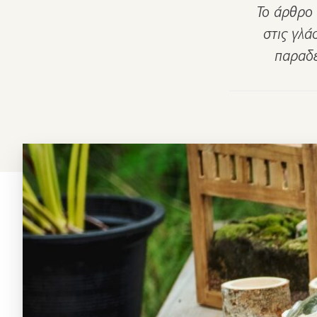
Το άρθρο 
στις γλά
παραδε