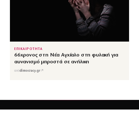
ΕΠΙΚΑΙΡΟΤΗΤΑ
66χρονος στη Νέα Αγχίαλο στη φυλακή για
αυνανισμό μπροστά σε ανήλικη
↗
από
dimocracy.gr
COUSCOUS
Εδώ τα λέμε όλα. Χωρίς ρετούς.