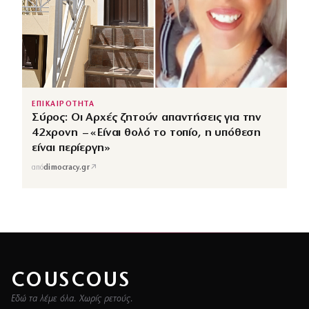
ΕΠΙΚΑΙΡΟΤΗΤΑ
Σύρος: Οι Αρχές ζητούν απαντήσεις για την
42χρονη – «Είναι θολό το τοπίο, η υπόθεση
είναι περίεργη»
↗
από
dimocracy.gr
COUSCOUS
Εδώ τα λέμε όλα. Χωρίς ρετούς.