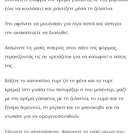
(όχι να κοχλάσει) και ραντίζετε µέσα τη ζελατίνα.
Την αφήνετε να µουλιάσει για λίγα λεπτά και ύστερα
την ανακατεύετε να διαλυθεί.
Απλώνετε τις µισές πιπεριές στον πάτο της φόρµας,
τεµαχίζοντάς τις αν χρειάζεται για να καλυφτεί ο πάτος
της.
Βάζετε το κατσικίσιο τυρί (ή τη φέτα και το τυρί
κρέµα) στη γυάλα του πολυµίξερ ή του µπλέντερ, µαζί
µε την κρέµα γάλακτος µε τη ζελατίνα, το χυµό και το
ξύσµα λεµονιού, τη ρίγανη και το µπούκοβο και τα
χτυπάτε για να οµογενοποιηθούν.
Ελέγχετε το αλατοπίπερο. Απλώνετε το µισό µίγµα του