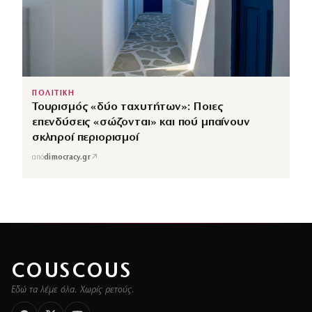
ΠΟΛΙΤΙΚΗ
Τουρισμός «δύο ταχυτήτων»: Ποιες
επενδύσεις «σώζονται» και πού μπαίνουν
σκληροί περιορισμοί
↗
από
dimocracy.gr
COUSCOUS
Εδώ τα λέμε όλα. Χωρίς ρετούς.