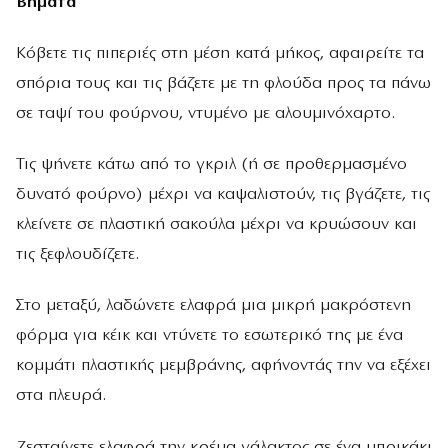
Βήματα
Κόβετε τις πιπεριές στη µέση κατά µήκος, αφαιρείτε τα
σπόρια τους και τις βάζετε µε τη φλούδα προς τα πάνω
σε ταψί του φούρνου, ντυµένο µε αλουµινόχαρτο.
Τις ψήνετε κάτω από το γκριλ (ή σε προθερµασµένο
δυνατό φούρνο) µέχρι να καψαλιστούν, τις βγάζετε, τις
κλείνετε σε πλαστική σακούλα µέχρι να κρυώσουν και
τις ξεφλουδίζετε.
Στο µεταξύ, λαδώνετε ελαφρά µια µικρή µακρόστενη
φόρµα για κέικ και ντύνετε το εσωτερικό της µε ένα
κοµµάτι πλαστικής µεµβράνης, αφήνοντάς την να εξέχει
στα πλευρά.
Ζεσταίνετε ελαφρά την κρέµα γάλακτος σε ένα µπρικάκι