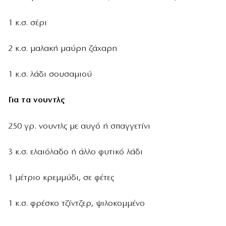
1 κ.σ. σέρι
2 κ.σ. μαλακή μαύρη ζάχαρη
1 κ.σ. λάδι σουσαμιού
Για τα νουντλς
250 γρ. νουντλς με αυγό ή σπαγγετίνι
3 κ.σ. ελαιόλαδο ή άλλο φυτικό λάδι
1 μέτριο κρεμμύδι, σε φέτες
1 κ.σ. φρέσκο τζίντζερ, ψιλοκομμένο