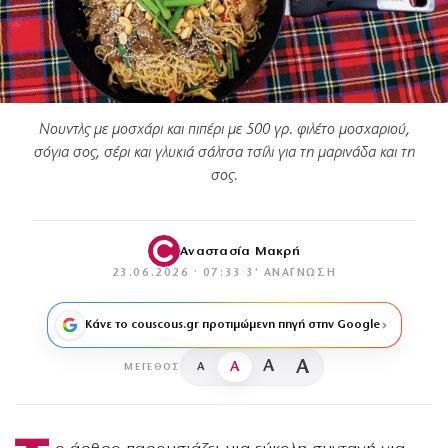
Νουντλς με μοσχάρι και πιπέρι με 500 γρ. φιλέτο μοσχαριού,
σόγια σος, σέρι και γλυκιά σάλτσα τσίλι για τη μαρινάδα και τη
σος.
Αναστασία Μακρή
23.06.2026 · 07:33
·
3′ ΑΝΆΓΝΩΣΗ
Κάνε το couscous.gr προτιμώμενη πηγή στην Google
A
A
A
A
ΜΈΓΕΘΟΣ