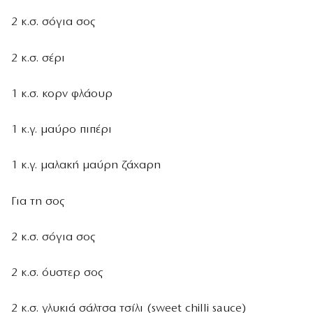
2 κ.σ. σόγια σος
2 κ.σ. σέρι
1 κ.σ. κορν φλάουρ
1 κ.γ. μαύρο πιπέρι
1 κ.γ. μαλακή μαύρη ζάχαρη
Για τη σος
2 κ.σ. σόγια σος
2 κ.σ. όυστερ σος
2 κ.σ. γλυκιά σάλτσα τσίλι (sweet chilli sauce)