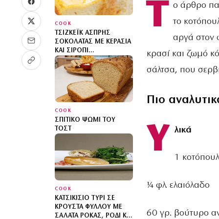
Τ
ο άρθρο πα
το κοτόπουλ
COOK
ΤΣΊΖΚΕΪΚ ΆΣΠΡΗΣ
αργά στον 
ΣΟΚΟΛΆΤΑΣ ΜΕ ΚΕΡΆΣΙΑ
ΚΑΙ ΣΙΡΌΠΙ
κρασί και ζωμό κ
ΚΟΥΜΑΝΤΑΡΊΑΣ
σάλτσα, που σερβί
Πιο αναλυτικ
COOK
ΣΠΙΤΙΚΌ ΨΩΜΊ ΤΟΥ
Υ
λικά
ΤΟΣΤ
1 κοτόπουλ
¼ φλ. ελαιόλαδο
COOK
ΚΑΤΣΙΚΊΣΙΟ ΤΥΡΊ ΣΕ
ΚΡΟΎΣΤΑ ΦΎΛΛΟΥ ΜΕ
60 γρ. βούτυρο α
ΣΑΛΆΤΑ ΡΌΚΑΣ, ΡΌΔΙ ΚΑΙ