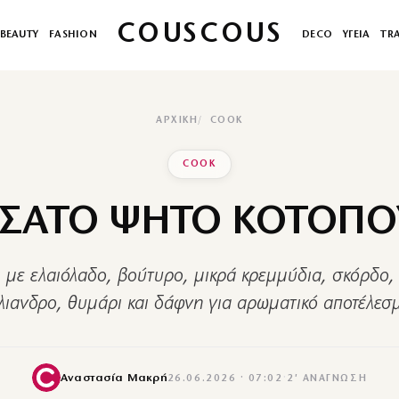
COUSCOUS
BEAUTY
FASHION
DECO
ΥΓΕΙΑ
TR
ΑΡΧΙΚΉ
COOK
COOK
ΑΣΑΤΟ ΨΗΤΟ ΚΟΤΟΠΟ
 με ελαιόλαδο, βούτυρο, μικρά κρεμμύδια, σκόρδο,
λιανδρο, θυμάρι και δάφνη για αρωματικό αποτέλεσ
Αναστασία Μακρή
26.06.2026 · 07:02
·
2′ ΑΝΆΓΝΩΣΗ