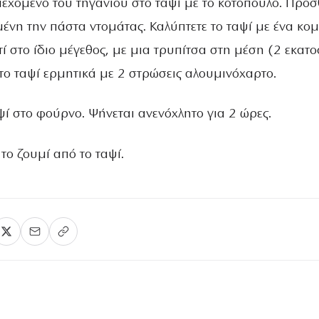
ιεχόμενο του τηγανιού στο ταψί με το κοτόπουλο. Προσ
ένη την πάστα ντομάτας. Καλύπτετε το ταψί με ένα κο
τί στο ίδιο μέγεθος, με μια τρυπίτσα στη μέση (2 εκατ
 το ταψί ερμητικά με 2 στρώσεις αλουμινόχαρτο.
ί στο φούρνο. Ψήνεται ανενόχλητο για 2 ώρες.
 το ζουμί από το ταψί.