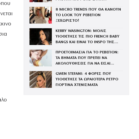
όπου
ΟΙΚΟΓΕΝΕΙΑ ΤΟΥ BRAND
8 MICRO TRENDS ΠΟΥ ΘΑ ΚΑΝΟΥΝ
νεται
ΤΟ LOOK ΤΟΥ ΡΕΒΕΓΙΟΝ
ΞΕΧΩΡΙΣΤΟ!
κινο
KERRY WASINGTON: ΜΟΛΙΣ
σια
ΥΙΟΘΕΤΗΣΕ ΤΙΣ ΠΙΟ FRENCH BABY
BANGS ΚΑΙ ΕΙΝΑΙ ΤΟ INSPO ΤΗΣ
ΧΡΟΝΙΑΣ
ΠΡΟΕΤΟΙΜΑΣΙΑ ΓΙΑ ΤΟ ΡΕΒΕΓΙΟΝ:
ΤΑ ΒΗΜΑΤΑ ΠΟΥ ΠΡΕΠΕΙ ΝΑ
ΑΚΟΛΟΥΘΗΣΕΙΣ ΓΙΑ ΝΑ ΕΙΣΑΙ
ΕΝΤΥΠΩΣΙΑΚΗ ΤΗΝ ΠΙΟ ΛΑΜΠΕΡΗ
GWEN STEFANI: 4 ΦΟΡΕΣ ΠΟΥ
ΒΡΑΔΙΑ ΤΟΥ ΧΡΟΝΟΥ
ΥΙΟΘΕΤΗΣΕ ΤΑ ΩΡΑΙΟΤΕΡΑ ΡΕΤΡΟ
ΓΙΟΡΤΙΝΑ ΧΤΕΝΙΣΜΑΤΑ
αλο