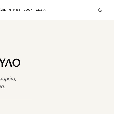
AVEL
FITNESS
COOK
ΖΩΔΙΑ
ΥΛΟ
 καρότα,
μα.