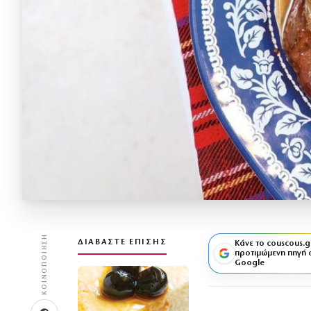
ΚΟΙΝΟΠΟΊΗΣΗ
ΔΙΑΒΆΣΤΕ ΕΠΊΣΗΣ
Κάνε το couscous.g
προτιμώμενη πηγή 
Google