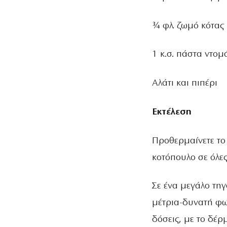
¾ φλ. ζωμό κότας
1 κ.σ. πάστα ντομ
Αλάτι και πιπέρι
Εκτέλεση
Προθερμαίνετε το
κοτόπουλο σε όλες
Σε ένα μεγάλο τηγ
μέτρια-δυνατή φω
δόσεις, με το δέρ