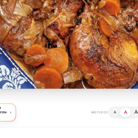
r
A
A
στην
A
ΜΈΓΕΘΟΣ