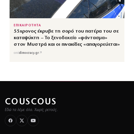
ΕΠΙΚΑΙΡΟΤΗΤΑ
55χρονος έκρυβε τη σορό του πατέρα του σε
καταψύκτη – Το ξενοδοχείο «φάντασμα»
στον Μυστρά και οι πινακίδες «απαγορεύεται»
↗
από
dimocracy.gr
COUSCOUS
Εδώ τα λέμε όλα. Χωρίς ρετούς.