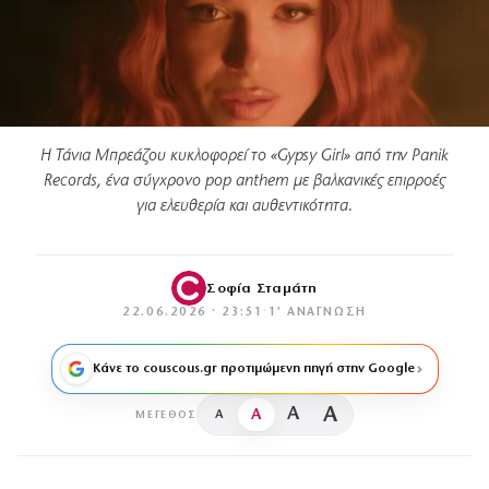
Η Τάνια Μπρεάζου κυκλοφορεί το «Gypsy Girl» από την Panik
Records, ένα σύγχρονο pop anthem με βαλκανικές επιρροές
για ελευθερία και αυθεντικότητα.
Σοφία Σταμάτη
22.06.2026 · 23:51
·
1′ ΑΝΆΓΝΩΣΗ
Κάνε το couscous.gr προτιμώμενη πηγή στην Google
A
A
A
A
ΜΈΓΕΘΟΣ