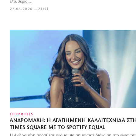
ελευθερία,…
22.06.2026 — 23:51
CELEBRITIES
ΑΝΔΡΟΜΆΧΗ: Η ΑΓΑΠΗΜΈΝΗ ΚΑΛΛΙΤΈΧΝΙΔΑ ΣΤ
TIMES SQUARE ΜΕ ΤΟ SPOTIFY EQUAL
Η Ανδρομάχη πρόσθεσε ακόμα μία σημαντική διάκριση στο ενεργητι