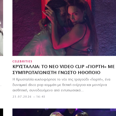
CELEBRITIES
ΚΡΥΣΤΑΛΛΊΑ: ΤΟ ΝΈΟ VIDEO CLIP «ΓΙΟΡΤΉ» ΜΕ
ΣΥΜΠΡΩΤΑΓΩΝΙΣΤΉ ΓΝΩΣΤΌ ΗΘΟΠΟΙΌ
Η Κρυσταλλία κυκλοφόρησε το νέο της τραγούδι «Γιορτή», ένα
…
δυναμικό disco pop κομμάτι με θετική ενέργεια και μοντέρνα
αισθητική, συνοδευόμενο από εντυπωσιακό…
23.07.2026 — 16:45