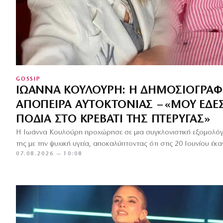
GOSSIP
ΙΩΆΝΝΑ ΚΟΥΛΟΎΡΗ: Η ΔΗΜΟΣΙΟΓΡΆΦ
ΑΠΌΠΕΙΡΑ ΑΥΤΟΚΤΟΝΊΑΣ – «ΜΟΥ ΈΔΕΣ
ΠΌΔΙΑ ΣΤΟ ΚΡΕΒΆΤΙ ΤΗΣ ΠΤΈΡΥΓΑΣ»
Η Ιωάννα Κουλούρη προχώρησε σε μια συγκλονιστική εξομολόγ
της με την ψυχική υγεία, αποκαλύπτοντας ότι στις 20 Ιουνίου έ
07.08.2026 — 10:08