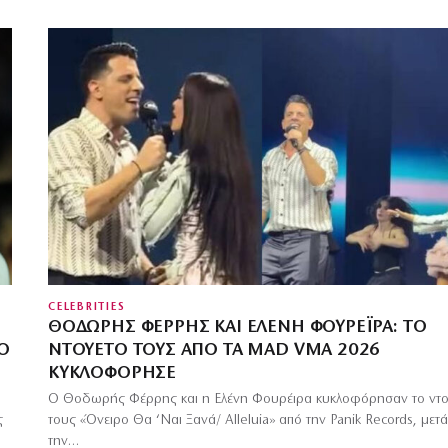
CELEBRITIES
ΘΟΔΩΡΉΣ ΦΈΡΡΗΣ ΚΑΙ ΕΛΈΝΗ ΦΟΥΡΈΙΡΑ: ΤΟ
 Ο
ΝΤΟΥΈΤΟ ΤΟΥΣ ΑΠΌ ΤΑ MAD VMA 2026
ΚΥΚΛΟΦΌΡΗΣΕ
Ο Θοδωρής Φέρρης και η Ελένη Φουρέιρα κυκλοφόρησαν το ντο
ς
τους «Όνειρο Θα ‘Ναι Ξανά/ Alleluia» από την Panik Records, μετά
την…