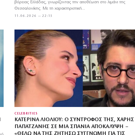
βόρειας Ελλάδας, γνωρίζοντας την αποθέωση στο λιμάνι της
Θεσσαλονίκης. Με τη χαρακτηριστική…
11.06.2026 — 22:15
CELEBRITIES
Η
ΚΑΤΕΡΊΝΑ ΛΙΌΛΙΟΥ: Ο ΣΎΝΤΡΟΦΌΣ ΤΗΣ, ΧΆΡΗΣ
ΠΑΠΑΤΖΑΝΉΣ ΣΕ ΜΙΑ ΣΠΆΝΙΑ ΑΠΟΚΆΛΥΨΗ –
«ΘΈΛΩ ΝΑ ΤΗΣ ΖΗΤΉΣΩ ΣΥΓΓΝΏΜΗ ΓΙΑ ΤΙΣ
κό