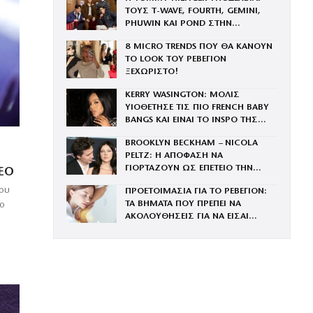
ΤΟΥΣ Τ-WAVE, FOURTH, GEMINI,
PHUWIN ΚΑΙ POND ΣΤΗΝ
ΟΙΚΟΓΕΝΕΙΑ ΤΟΥ BRAND
8 MICRO TRENDS ΠΟΥ ΘΑ ΚΑΝΟΥΝ
ΤΟ LOOK ΤΟΥ ΡΕΒΕΓΙΟΝ
ΞΕΧΩΡΙΣΤΟ!
KERRY WASINGTON: ΜΟΛΙΣ
ΥΙΟΘΕΤΗΣΕ ΤΙΣ ΠΙΟ FRENCH BABY
BANGS ΚΑΙ ΕΙΝΑΙ ΤΟ INSPO ΤΗΣ
ΧΡΟΝΙΑΣ
BROOKLYN BECKHAM – NICOLA
PELTZ: Η ΑΠΟΦΑΣΗ ΝΑ
ΓΙΟΡΤΑΖΟΥΝ ΩΣ ΕΠΕΤΕΙΟ ΤΗΝ
EO
ΑΝΑΝΕΩΣΗ ΤΩΝ ΟΡΚΩΝ ΤΟΥΣ –
του
ΠΡΟΕΤΟΙΜΑΣΙΑ ΓΙΑ ΤΟ ΡΕΒΕΓΙΟΝ:
«ΕΙΧΕ ΚΑΤΑΛΗΞΕΙ ΝΑ ΚΛΑΙΕΙ»
ΤΑ ΒΗΜΑΤΑ ΠΟΥ ΠΡΕΠΕΙ ΝΑ
ιο
ΑΚΟΛΟΥΘΗΣΕΙΣ ΓΙΑ ΝΑ ΕΙΣΑΙ
ΕΝΤΥΠΩΣΙΑΚΗ ΤΗΝ ΠΙΟ ΛΑΜΠΕΡΗ
ΒΡΑΔΙΑ ΤΟΥ ΧΡΟΝΟΥ