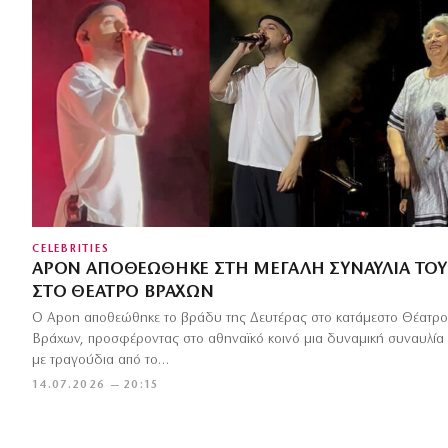
CELEBRITIES
APON ΑΠΟΘΕΏΘΗΚΕ ΣΤΗ ΜΕΓΆΛΗ ΣΥΝΑΥΛΊΑ ΤΟΥ
ΣΤΟ ΘΈΑΤΡΟ ΒΡΆΧΩΝ
Ο Apon αποθεώθηκε το βράδυ της Δευτέρας στο κατάμεστο Θέατρο
Βράχων, προσφέροντας στο αθηναϊκό κοινό μια δυναμική συναυλία
με τραγούδια από το…
14.07.2026 — 20:15