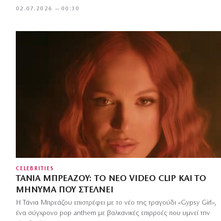
02.07.2026 — 00:30
CELEBRITIES
ΤΆΝΙΑ ΜΠΡΕΆΖΟΥ: ΤΟ ΝΈΟ VIDEO CLIP ΚΑΙ ΤΟ
ΜΉΝΥΜΑ ΠΟΥ ΣΤΈΛΝΕΙ
Η Τάνια Μπρεάζου επιστρέφει με το νέο της τραγούδι «Gypsy Girl»,
ένα σύγχρονο pop anthem με βαλκανικές επιρροές που υμνεί την