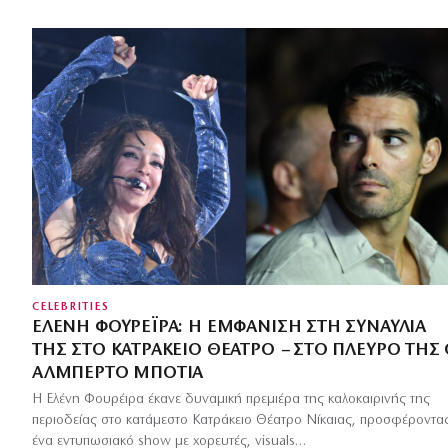
CELEBRITIES
ΕΛΈΝΗ ΦΟΥΡΈΙΡΑ: Η ΕΜΦΆΝΙΣΗ ΣΤΗ ΣΥΝΑΥΛΊΑ
ΤΗΣ ΣΤΟ ΚΑΤΡΆΚΕΙΟ ΘΈΑΤΡΟ – ΣΤΟ ΠΛΕΥΡΌ ΤΗΣ
ΑΛΜΠΈΡΤΟ ΜΠΟΤΊΑ
Η Ελένη Φουρέιρα έκανε δυναμική πρεμιέρα της καλοκαιρινής της
περιοδείας στο κατάμεστο Κατράκειο Θέατρο Νίκαιας, προσφέροντα
ένα εντυπωσιακό show με χορευτές, visuals…