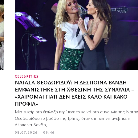
CELEBRITIES
ΝΑΤΆΣΑ ΘΕΟΔΩΡΊΔΟΥ: Η ΔΈΣΠΟΙΝΑ ΒΑΝΔΉ
ΕΜΦΑΝΊΣΤΗΚΕ ΣΤΗ ΧΘΕΣΙΝΉ ΤΗΣ ΣΥΝΑΥΛΊΑ –
«ΧΑΊΡΟΜΑΙ ΓΙΑΤΊ ΔΕΝ ΈΧΕΙΣ ΚΑΛΌ ΚΑΙ ΚΑΚΌ
ΠΡΟΦΊΛ»
Μια ευχάριστη έκπληξη περίμενε το κοινό στη συναυλία της Νατά
Θεοδωρίδου το βράδυ της Τρίτης, όταν στη σκηνή ανέβηκε η
Δέσποινα Βανδή,…
08.07.2026 — 09:46