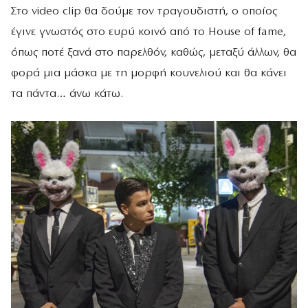
Στο video clip θα δούμε τον τραγουδιστή, ο οποίος
έγινε γνωστός στο ευρύ κοινό από το House of fame,
όπως ποτέ ξανά στο παρελθόν, καθώς, μεταξύ άλλων, θα
φορά μια μάσκα με τη μορφή κουνελιού και θα κάνει
τα πάντα… άνω κάτω.