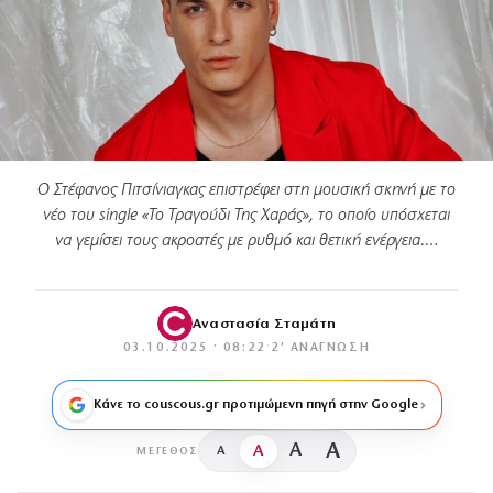
Ο Στέφανος Πιτσίνιαγκας επιστρέφει στη μουσική σκηνή με το
νέο του single «Το Τραγούδι Της Χαράς», το οποίο υπόσχεται
να γεμίσει τους ακροατές με ρυθμό και θετική ενέργεια.…
Αναστασία Σταμάτη
03.10.2025 · 08:22
·
2′ ΑΝΆΓΝΩΣΗ
Κάνε το couscous.gr προτιμώμενη πηγή στην Google
A
A
A
A
ΜΈΓΕΘΟΣ