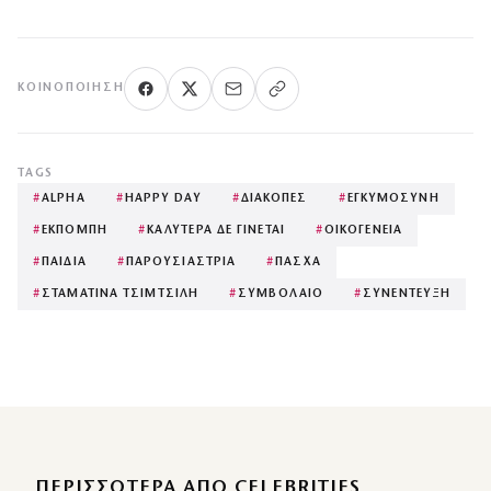
ΚΟΙΝΟΠΟΊΗΣΗ
TAGS
#
ALPHA
#
HAPPY DAY
#
ΔΙΑΚΟΠΕΣ
#
ΕΓΚΥΜΟΣΥΝΗ
#
ΕΚΠΟΜΠΗ
#
ΚΑΛΥΤΕΡΑ ΔΕ ΓΙΝΕΤΑΙ
#
ΟΙΚΟΓΕΝΕΙΑ
#
ΠΑΙΔΙΑ
#
ΠΑΡΟΥΣΙΑΣΤΡΙΑ
#
ΠΑΣΧΑ
#
ΣΤΑΜΑΤΙΝΑ ΤΣΙΜΤΣΙΛΗ
#
ΣΥΜΒΟΛΑΙΟ
#
ΣΥΝΕΝΤΕΥΞΗ
ΠΕΡΙΣΣΌΤΕΡΑ ΑΠΌ CELEBRITIES