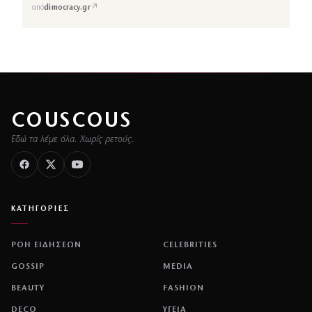
↗
από
dimocracy.gr
COUSCOUS
Εδώ τα λέμε όλα. Χωρίς ρετούς.
ΚΑΤΗΓΟΡΙΕΣ
ΡΟΗ ΕΙΔΗΣΕΩΝ
CELEBRITIES
GOSSIP
MEDIA
BEAUTY
FASHION
DECO
ΥΓΕΙΑ