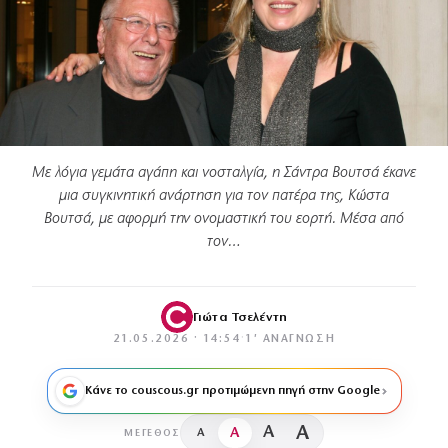
Με λόγια γεμάτα αγάπη και νοσταλγία, η Σάντρα Βουτσά έκανε
μια συγκινητική ανάρτηση για τον πατέρα της, Κώστα
Βουτσά, με αφορμή την ονομαστική του εορτή. Μέσα από
τον…
Γιώτα Τσελέντη
21.05.2026 · 14:54
·
1′ ΑΝΆΓΝΩΣΗ
Κάνε το couscous.gr προτιμώμενη πηγή στην Google
A
A
A
A
ΜΈΓΕΘΟΣ