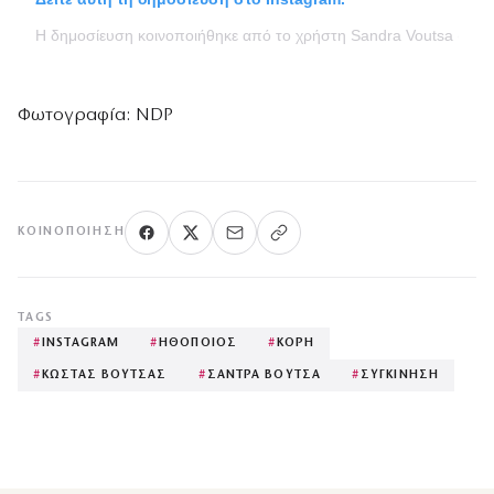
Η δημοσίευση κοινοποιήθηκε από το χρήστη Sandra Voutsa (@s
Φωτογραφία: NDP
ΚΟΙΝΟΠΟΊΗΣΗ
TAGS
#
INSTAGRAM
#
ΗΘΟΠΟΙΟΣ
#
ΚΟΡΗ
#
ΚΩΣΤΑΣ ΒΟΥΤΣΑΣ
#
ΣΑΝΤΡΑ ΒΟΥΤΣΑ
#
ΣΥΓΚΙΝΗΣΗ