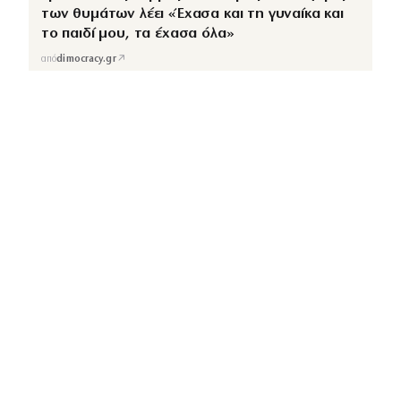
των θυμάτων λέει «Έχασα και τη γυναίκα και
το παιδί μου, τα έχασα όλα»
↗
από
dimocracy.gr
COUSCOUS
Εδώ τα λέμε όλα. Χωρίς ρετούς.
ΚΑΤΗΓΟΡΙΕΣ
ΡΟΗ ΕΙΔΗΣΕΩΝ
CELEBRITIES
GOSSIP
MEDIA