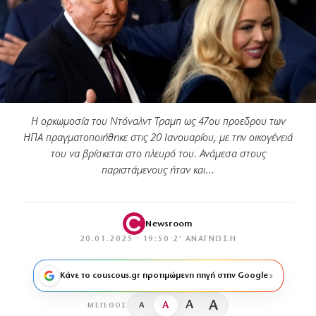
Η ορκωμοσία του Ντόναλντ Τραμπ ως 47ου προεδρου των
ΗΠΑ πραγματοποιήθηκε στις 20 Ιανουαρίου, με την οικογένειά
του να βρίσκεται στο πλευρό του. Ανάμεσα στους
παριστάμενους ήταν και…
Newsroom
20.01.2025 · 19:50
·
2′ ΑΝΆΓΝΩΣΗ
Κάνε το couscous.gr προτιμώμενη πηγή στην Google
A
A
A
A
ΜΈΓΕΘΟΣ