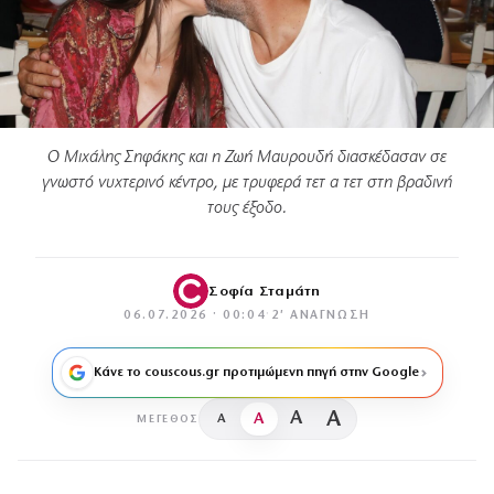
Ο Μιχάλης Σηφάκης και η Ζωή Μαυρουδή διασκέδασαν σε
γνωστό νυχτερινό κέντρο, με τρυφερά τετ α τετ στη βραδινή
τους έξοδο.
Σοφία Σταμάτη
06.07.2026 · 00:04
·
2′ ΑΝΆΓΝΩΣΗ
Κάνε το couscous.gr προτιμώμενη πηγή στην Google
A
A
A
A
ΜΈΓΕΘΟΣ