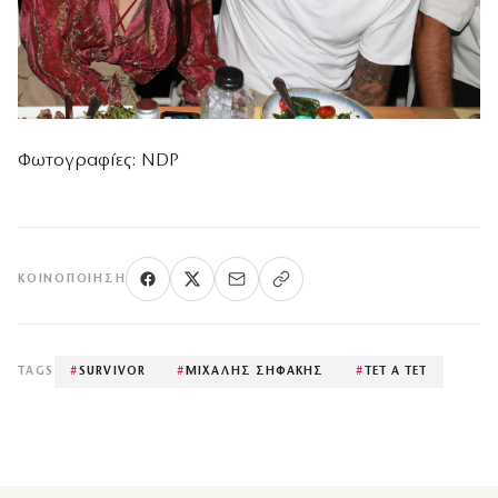
Φωτογραφίες: NDP
ΚΟΙΝΟΠΟΊΗΣΗ
TAGS
#
SURVIVOR
#
ΜΙΧΑΛΗΣ ΣΗΦΑΚΗΣ
#
ΤΕΤ Α ΤΕΤ