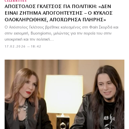
CELEBRITIES
ΑΠΌΣΤΟΛΟΣ ΓΚΛΈΤΣΟΣ ΓΙΑ ΠΟΛΙΤΙΚΉ: «ΔΕΝ
ΕΊΝΑΙ ΖΉΤΗΜΑ ΑΠΟΓΟΉΤΕΥΣΗΣ – Ο ΚΎΚΛΟΣ
ΟΛΟΚΛΗΡΏΘΗΚΕ, ΑΠΟΧΏΡΗΣΑ ΠΛΉΡΗΣ»
Ο Απόστολος Γκλέτσος βρέθηκε καλεσμένος στη Φαίη Σκορδά και
στην εκπομπή, Buongiorno, μιλώντας για την πορεία του στην
υποκριτική και την πολιτική.…
17.02.2026 — 18:42