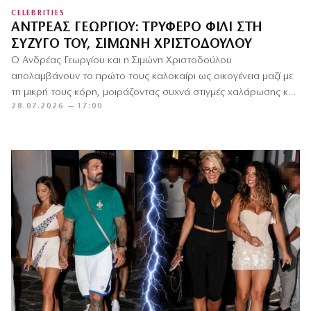
CELEBRITIES
ΑΝΤΡΈΑΣ ΓΕΩΡΓΊΟΥ: ΤΡΥΦΕΡΌ ΦΙΛΊ ΣΤΗ
ΣΎΖΥΓΌ ΤΟΥ, ΣΙΜΏΝΗ ΧΡΙΣΤΟΔΟΎΛΟΥ
Ο Ανδρέας Γεωργίου και η Σιμώνη Χριστοδούλου
απολαμβάνουν το πρώτο τους καλοκαίρι ως οικογένεια μαζί με
τη μικρή τους κόρη, μοιράζοντας συχνά στιγμές χαλάρωσης και
28.07.2026 — 17:00
εξορμήσεων…