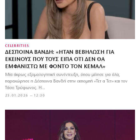
CELEBRITIES
ΔΈΣΠΟΙΝΑ ΒΑΝΔΉ: «ΉΤΑΝ ΒΕΒΉΛΩΣΗ ΓΙΑ
ΕΚΕΊΝΟΥΣ ΠΟΥ ΤΟΥΣ ΕΊΠΑ ΌΤΙ ΔΕΝ ΘΑ
ΕΜΦΑΝΙΣΤΏ ΜΕ ΦΌΝΤΟ ΤΟΝ ΚΕΜΆΛ»
Μία άκρως εξομολογητική συνέντευξη, όπου μίλησε για όλα,
παραχώρησε η Δέσποινα Βανδή στην εκπομπή «Τετ α Τετ» και τον
Τάσο Τρύφωνος. Η…
25.01.2026 — 12:30