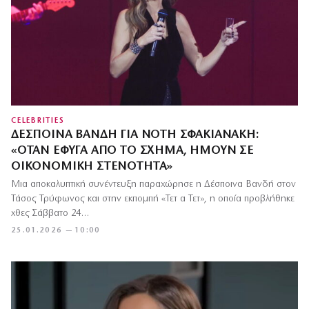
CELEBRITIES
ΔΈΣΠΟΙΝΑ ΒΑΝΔΉ ΓΙΑ ΝΌΤΗ ΣΦΑΚΙΑΝΆΚΗ:
«ΌΤΑΝ ΈΦΥΓΑ ΑΠΌ ΤΟ ΣΧΉΜΑ, ΉΜΟΥΝ ΣΕ
ΟΙΚΟΝΟΜΙΚΉ ΣΤΕΝΌΤΗΤΑ»
Μια αποκαλυπτική συνέντευξη παραχώρησε η Δέσποινα Βανδή στον
Τάσος Τρύφωνος και στην εκπομπή «Τετ α Τετ», η οποία προβλήθηκε
χθες Σάββατο 24…
25.01.2026 — 10:00