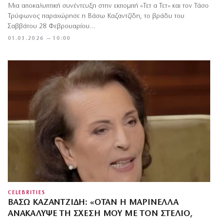
Μια αποκαλυπτική συνέντευξη στην εκπομπή «Τετ α Τετ» και τον Τάσο
Τρύφωνος παραχώρησε η Βάσω Καζαντζίδη, το βράδυ του
Σαββάτου 28 Φεβρουαρίου…
01.03.2026 — 10:00
CELEBRITIES
ΒΆΣΩ ΚΑΖΑΝΤΖΊΔΗ: «ΌΤΑΝ Η ΜΑΡΙΝΈΛΛΑ
ΑΝΑΚΆΛΥΨΕ ΤΗ ΣΧΈΣΗ ΜΟΥ ΜΕ ΤΟΝ ΣΤΈΛΙΟ,