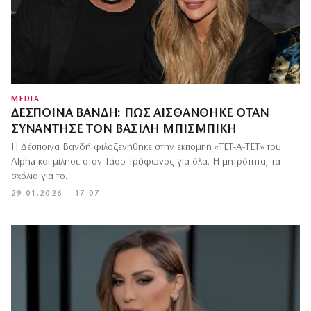
MEDIA
ΔΈΣΠΟΙΝΑ ΒΑΝΔΉ: ΠΏΣ ΑΙΣΘΆΝΘΗΚΕ ΌΤΑΝ
ΣΥΝΆΝΤΗΣΕ ΤΟΝ ΒΑΣΊΛΗ ΜΠΙΣΜΠΊΚΗ
Η Δέσποινα Βανδή φιλοξενήθηκε στην εκπομπή «ΤΕΤ-Α-ΤΕΤ» του
Alpha και μίλησε στον Τάσο Τρύφωνος για όλα. Η μητρότητα, τα
σχόλια για το…
29.01.2026 — 17:07