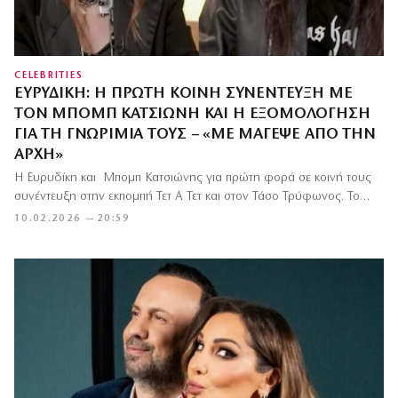
CELEBRITIES
ΕΥΡΥΔΊΚΗ: Η ΠΡΏΤΗ ΚΟΙΝΉ ΣΥΝΈΝΤΕΥΞΗ ΜΕ
ΤΟΝ ΜΠΟΜΠ ΚΑΤΣΙΏΝΗ ΚΑΙ Η ΕΞΟΜΟΛΌΓΗΣΗ
ΓΙΑ ΤΗ ΓΝΩΡΙΜΊΑ ΤΟΥΣ – «ΜΕ ΜΆΓΕΨΕ ΑΠΌ ΤΗΝ
ΑΡΧΉ»
Η Ευρυδίκη και Μπομπ Κατσιώνης για πρώτη φορά σε κοινή τους
συνέντευξη στην εκπομπή Τετ Α Τετ και στον Τάσο Τρύφωνος. Το…
10.02.2026 — 20:59