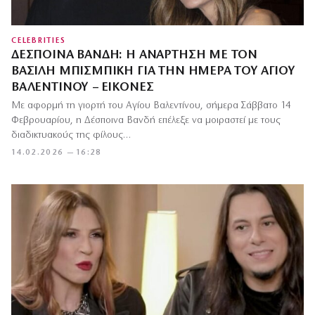
CELEBRITIES
ΔΈΣΠΟΙΝΑ ΒΑΝΔΉ: Η ΑΝΆΡΤΗΣΗ ΜΕ ΤΟΝ
ΒΑΣΊΛΗ ΜΠΙΣΜΠΊΚΗ ΓΙΑ ΤΗΝ ΗΜΈΡΑ ΤΟΥ ΑΓΊΟΥ
ΒΑΛΕΝΤΊΝΟΥ – ΕΙΚΌΝΕΣ
Με αφορμή τη γιορτή του Αγίου Βαλεντίνου, σήμερα Σάββατο 14
Φεβρουαρίου, η Δέσποινα Βανδή επέλεξε να μοιραστεί με τους
διαδικτυακούς της φίλους…
14.02.2026 — 16:28