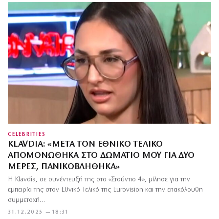
CELEBRITIES
KLAVDIA: «ΜΕΤΆ ΤΟΝ ΕΘΝΙΚΌ ΤΕΛΙΚΌ
ΑΠΟΜΟΝΏΘΗΚΑ ΣΤΟ ΔΩΜΆΤΙΌ ΜΟΥ ΓΙΑ ΔΎΟ
ΜΈΡΕΣ, ΠΑΝΙΚΟΒΛΉΘΗΚΑ»
Η Klavdia, σε συνέντευξή της στο «Στούντιο 4», μίλησε για την
εμπειρία της στον Εθνικό Τελικό της Eurovision και την επακόλουθη
συμμετοχή…
31.12.2025 — 18:31