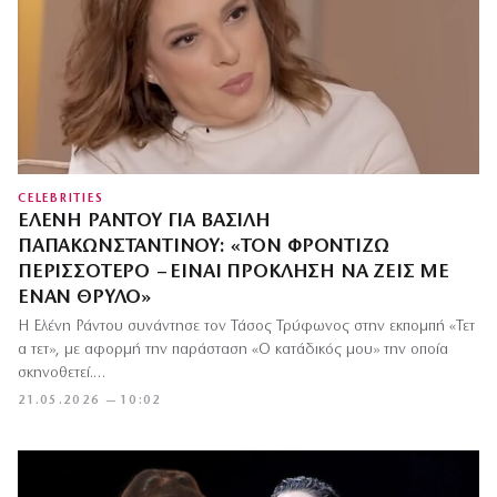
CELEBRITIES
ΕΛΈΝΗ ΡΆΝΤΟΥ ΓΙΑ ΒΑΣΊΛΗ
ΠΑΠΑΚΩΝΣΤΑΝΤΊΝΟΥ: «ΤΟΝ ΦΡΟΝΤΊΖΩ
ΠΕΡΙΣΣΌΤΕΡΟ – ΕΊΝΑΙ ΠΡΌΚΛΗΣΗ ΝΑ ΖΕΙΣ ΜΕ
ΈΝΑΝ ΘΡΎΛΟ»
Η Ελένη Ράντου συνάντησε τον Τάσος Τρύφωνος στην εκπομπή «Τετ
α τετ», με αφορμή την παράσταση «Ο κατάδικός μου» την οποία
σκηνοθετεί.…
21.05.2026 — 10:02