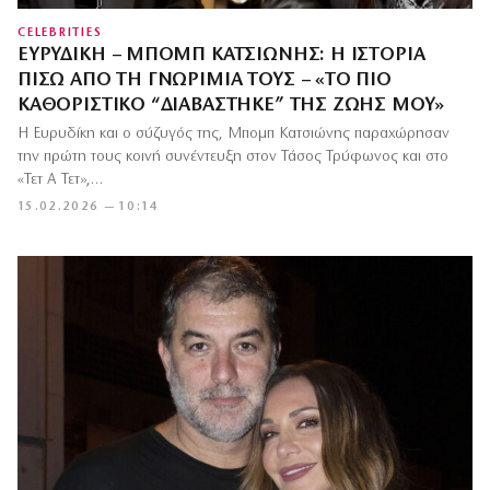
CELEBRITIES
ΕΥΡΥΔΊΚΗ – ΜΠΟΜΠ ΚΑΤΣΙΏΝΗΣ: Η ΙΣΤΟΡΊΑ
ΠΊΣΩ ΑΠΌ ΤΗ ΓΝΩΡΙΜΊΑ ΤΟΥΣ – «ΤΟ ΠΙΟ
ΚΑΘΟΡΙΣΤΙΚΌ “ΔΙΑΒΆΣΤΗΚΕ” ΤΗΣ ΖΩΉΣ ΜΟΥ»
Η Ευρυδίκη και ο σύζυγός της, Μπομπ Κατσιώνης παραχώρησαν
την πρώτη τους κοινή συνέντευξη στον Τάσος Τρύφωνος και στο
«Τετ Α Τετ»,…
15.02.2026 — 10:14