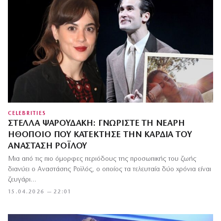
CELEBRITIES
ΣΤΈΛΛΑ ΨΑΡΟΥΔΆΚΗ: ΓΝΩΡΊΣΤΕ ΤΗ ΝΕΑΡΉ
ΗΘΟΠΟΙΌ ΠΟΥ ΚΑΤΈΚΤΗΣΕ ΤΗΝ ΚΑΡΔΙΆ ΤΟΥ
ΑΝΑΣΤΆΣΗ ΡΟΪΛΟΎ
Μια από τις πιο όμορφες περιόδους της προσωπικής του ζωής
διανύει ο Αναστάσης Ροϊλός, ο οποίος τα τελευταία δύο χρόνια είναι
ζευγάρι…
15.04.2026 — 22:01