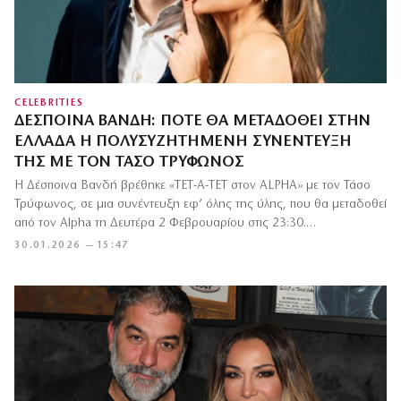
CELEBRITIES
ΔΈΣΠΟΙΝΑ ΒΑΝΔΉ: ΠΌΤΕ ΘΑ ΜΕΤΑΔΟΘΕΊ ΣΤΗΝ
ΕΛΛΆΔΑ Η ΠΟΛΥΣΥΖΗΤΗΜΈΝΗ ΣΥΝΈΝΤΕΥΞΉ
ΤΗΣ ΜΕ ΤΟΝ ΤΆΣΟ ΤΡΎΦΩΝΟΣ
Η Δέσποινα Βανδή βρέθηκε «ΤΕΤ-Α-ΤΕΤ στον ALPHA» με τον Τάσο
Τρύφωνος, σε μια συνέντευξη εφ’ όλης της ύλης, που θα μεταδοθεί
από τον Alpha τη Δευτέρα 2 Φεβρουαρίου στις 23:30.…
30.01.2026 — 15:47