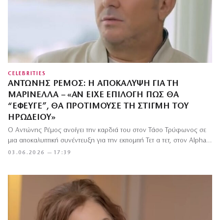
CELEBRITIES
ΑΝΤΏΝΗΣ ΡΈΜΟΣ: Η ΑΠΟΚΆΛΥΨΗ ΓΙΑ ΤΗ
ΜΑΡΙΝΈΛΛΑ – «ΑΝ ΕΊΧΕ ΕΠΙΛΟΓΉ ΠΏΣ ΘΑ
“ΈΦΕΥΓΕ”, ΘΑ ΠΡΟΤΙΜΟΎΣΕ ΤΗ ΣΤΙΓΜΉ ΤΟΥ
ΗΡΩΔΕΊΟΥ»
Ο Αντώνης Ρέμος ανοίγει την καρδιά του στον Τάσο Τρύφωνος σε
μια αποκαλυπτική συνέντευξη για την εκπομπή Τετ α τετ, στον Alpha…
03.06.2026 — 17:39