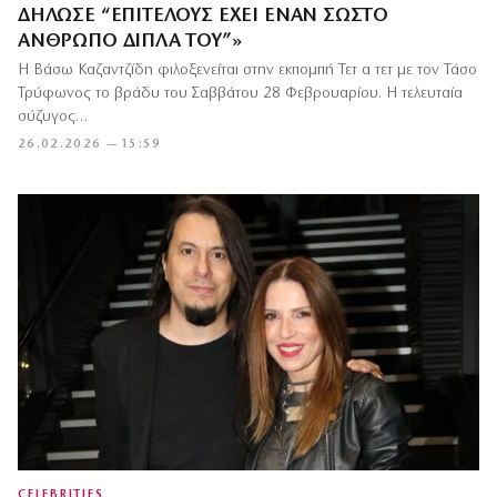
ΔΉΛΩΣΕ “ΕΠΙΤΈΛΟΥΣ ΈΧΕΙ ΈΝΑΝ ΣΩΣΤΌ
ΆΝΘΡΩΠΟ ΔΊΠΛΑ ΤΟΥ”»
Η Βάσω Καζαντζίδη φιλοξενείται στην εκπομπή Τετ α τετ με τον Τάσο
Τρύφωνος το βράδυ του Σαββάτου 28 Φεβρουαρίου. Η τελευταία
σύζυγος…
26.02.2026 — 15:59
CELEBRITIES