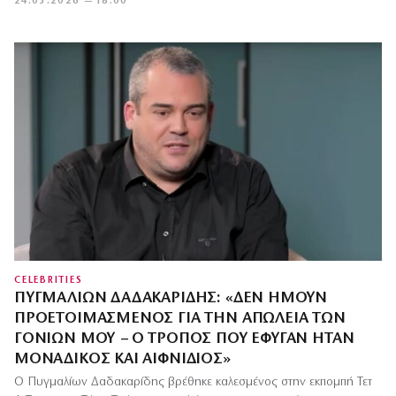
24.03.2026 — 18:00
CELEBRITIES
ΠΥΓΜΑΛΊΩΝ ΔΑΔΑΚΑΡΊΔΗΣ: «ΔΕΝ ΉΜΟΥΝ
ΠΡΟΕΤΟΙΜΑΣΜΈΝΟΣ ΓΙΑ ΤΗΝ ΑΠΏΛΕΙΑ ΤΩΝ
ΓΟΝΙΏΝ ΜΟΥ – Ο ΤΡΌΠΟΣ ΠΟΥ ΈΦΥΓΑΝ ΉΤΑΝ
ΜΟΝΑΔΙΚΌΣ ΚΑΙ ΑΙΦΝΊΔΙΟΣ»
Ο Πυγμαλίων Δαδακαρίδης βρέθηκε καλεσμένος στην εκπομπή Τετ