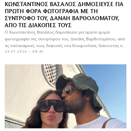
ΚΩΝΣΤΑΝΤΊΝΟΣ ΒΑΣΆΛΟΣ ΔΗΜΟΣΊΕΥΣΕ ΓΙΑ
ΠΡΏΤΗ ΦΟΡΆ ΦΩΤΟΓΡΑΦΊΑ ΜΕ ΤΗ
ΣΎΝΤΡΟΦΌ ΤΟΥ, ΔΑΝΆΗ ΒΑΡΘΟΛΟΜΆΤΟΥ,
ΑΠΌ ΤΙΣ ΔΙΑΚΟΠΈΣ ΤΟΥΣ
Ο Κωνσταντίνος Βασάλος δημοσίευσε για πρώτη φορά
φωτογραφία της συντρόφου του, Δανάης Βαρθολομάτου, από
τις καλοκαιρινές τους διακοπές στα Κουφονήσια, δείχνοντας πιο
29.07.2026 — 08:40
ανοιχτά την προσωπική του…