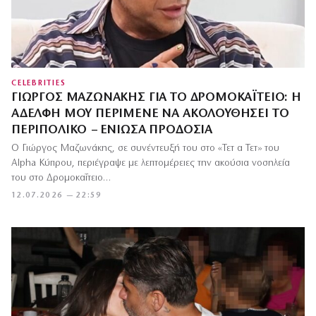
CELEBRITIES
ΓΙΏΡΓΟΣ ΜΑΖΩΝΆΚΗΣ ΓΙΑ ΤΟ ΔΡΟΜΟΚΑΪ́ΤΕΙΟ: Η
ΑΔΕΛΦΉ ΜΟΥ ΠΕΡΊΜΕΝΕ ΝΑ ΑΚΟΛΟΥΘΉΣΕΙ ΤΟ
ΠΕΡΙΠΟΛΙΚΌ – ΈΝΙΩΣΑ ΠΡΟΔΟΣΊΑ
Ο Γιώργος Μαζωνάκης, σε συνέντευξή του στο «Τετ α Τετ» του
Alpha Κύπρου, περιέγραψε με λεπτομέρειες την ακούσια νοσηλεία
του στο Δρομοκαΐτειο…
12.07.2026 — 22:59