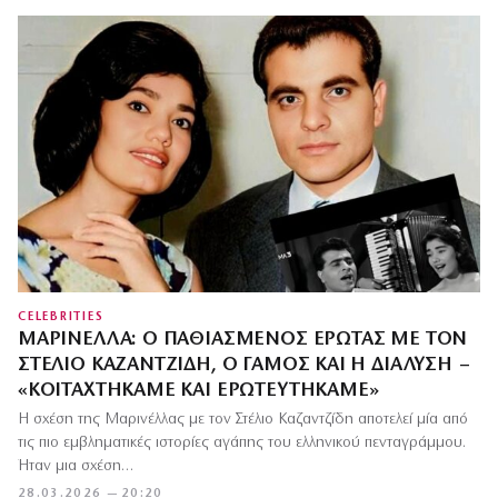
CELEBRITIES
ΜΑΡΙΝΈΛΛΑ: Ο ΠΑΘΙΑΣΜΈΝΟΣ ΈΡΩΤΑΣ ΜΕ ΤΟΝ
ΣΤΈΛΙΟ ΚΑΖΑΝΤΖΊΔΗ, Ο ΓΆΜΟΣ ΚΑΙ Η ΔΙΆΛΥΣΗ –
«ΚΟΙΤΑΧΤΉΚΑΜΕ ΚΑΙ ΕΡΩΤΕΥΤΉΚΑΜΕ»
Η σχέση της Μαρινέλλας με τον Στέλιο Καζαντζίδη αποτελεί μία από
τις πιο εμβληματικές ιστορίες αγάπης του ελληνικού πενταγράμμου.
Ήταν μια σχέση…
28.03.2026 — 20:20