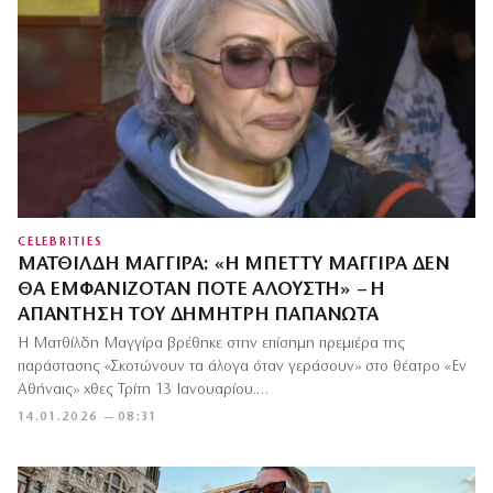
CELEBRITIES
ΜΑΤΘΊΛΔΗ ΜΑΓΓΊΡΑ: «Η ΜΠΈΤΤΥ ΜΑΓΓΊΡΑ ΔΕΝ
ΘΑ ΕΜΦΑΝΙΖΌΤΑΝ ΠΟΤΈ ΆΛΟΥΣΤΗ» – Η
ΑΠΆΝΤΗΣΗ ΤΟΥ ΔΗΜΉΤΡΗ ΠΑΠΑΝΏΤΑ
Η Ματθίλδη Μαγγίρα βρέθηκε στην επίσημη πρεμιέρα της
παράστασης «Σκοτώνουν τα άλογα όταν γεράσουν» στο θέατρο «Εν
Αθήναις» χθες Τρίτη 13 Ιανουαρίου.…
14.01.2026 — 08:31