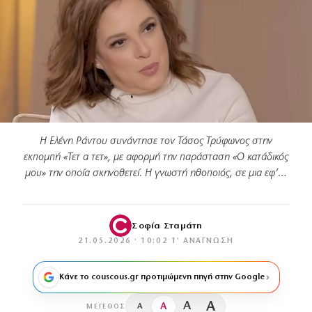
Η Ελένη Ράντου συνάντησε τον Τάσος Τρύφωνος στην
εκπομπή «Τετ α τετ», με αφορμή την παράσταση «Ο κατάδικός
μου» την οποία σκηνοθετεί. Η γνωστή ηθοποιός, σε μια εφ’…
Σοφία Σταμάτη
21.05.2026 · 10:02
·
1′ ΑΝΆΓΝΩΣΗ
Κάνε το couscous.gr προτιμώμενη πηγή στην Google
A
A
A
A
ΜΈΓΕΘΟΣ