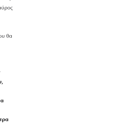
ταύρος
ου θα
ς
υ,
να
κτρα