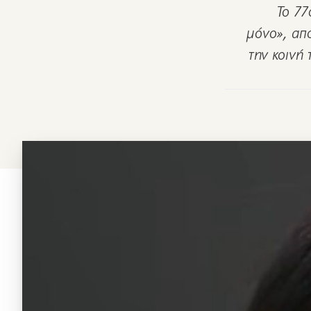
Το 77
μόνο», από
την κοινή