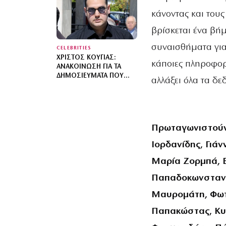
ΔΙΑΚΟΠΈΣ»
κάνοντας και τους
βρίσκεται ένα βή
συναισθήματα για
CELEBRITIES
ΧΡΊΣΤΟΣ ΚΟΎΓΙΑΣ:
κάποιες πληροφορ
ΑΝΑΚΟΊΝΩΣΗ ΓΙΑ ΤΑ
ΔΗΜΟΣΙΕΎΜΑΤΑ ΠΟΥ
αλλάξει όλα τα δε
ΑΦΟΡΟΎΝ ΤΗΝ
ΠΡΟΣΩΠΙΚΉ ΤΟΥ ΖΩΉ
Πρωταγωνιστούν
Ιορδανίδης, Γιά
Μαρία Ζορμπά, 
Παπαδοκωνσταντ
Μαυρομάτη, Φωτε
Παπακώστας, Κυρ