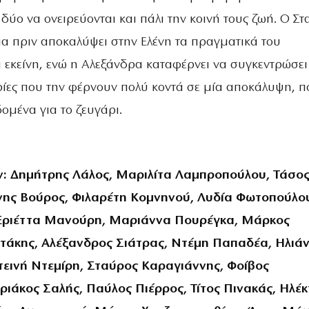
 δύο να ονειρεύονται και πάλι την κοινή τους ζωή. Ο Σ
μα πριν αποκαλύψει στην Ελένη τα πραγματικά του
 εκείνη, ενώ η Αλεξάνδρα καταφέρνει να συγκεντρώσει
ίες που την φέρνουν πολύ κοντά σε μία αποκάλυψη, π
δομένα για το ζευγάρι.
: Δημήτρης Λάλος, Μαριλίτα Λαμπροπούλου, Τάσο
ννης Βούρος, Φιλαρέτη Κομνηνού, Λυδία Φωτοπούλο
Εριέττα Μανούρη, Μαριάννα Πουρέγκα, Μάρκος
άκης, Αλέξανδρος Σιάτρας, Ντέμη Παπαδέα, Ηλιά
ινή Ντεμίρη, Σταύρος Καραγιάννης, Φοίβος
ιάκος Σαλής, Παύλος Πιέρρος, Τίτος Πινακάς, Ηλέ