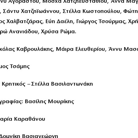
ένυ Αγοραστού, Μόσχα Χατζηευσταθίου, Άννα Μάγ
, Σάντυ Χατζηϊωάννου, Στέλλα Κωστοπούλου, Φώτη
ος Χαλβατζάρας, Εύη Δαέλη, Γιώργος Τσούρμας, Χρ
υρώ Ανανιάδου, Χρύσα Ρώμα.
Νικόλας Καβρουλάκης, Μάιρα Ελευθερίου, Άννυ Μασ
μος Τσάμης
ς Κρητικός – Στέλλα Βασιλαντωνάκη
γραφίας: Βασίλης Μουρίκης
αρία Καραθάνου
 Δομνίκη Βασιαγεώργη