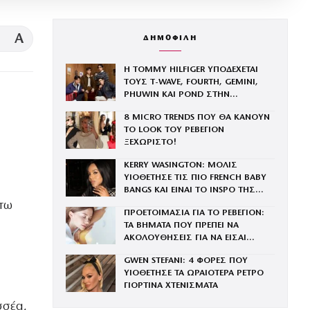
A
ΔΗΜΟΦΙΛΗ
Η TOMMY HILFIGER ΥΠΟΔΕΧΕΤΑΙ
ΤΟΥΣ Τ-WAVE, FOURTH, GEMINI,
PHUWIN ΚΑΙ POND ΣΤΗΝ
ΟΙΚΟΓΕΝΕΙΑ ΤΟΥ BRAND
8 MICRO TRENDS ΠΟΥ ΘΑ ΚΑΝΟΥΝ
ΤΟ LOOK ΤΟΥ ΡΕΒΕΓΙΟΝ
ΞΕΧΩΡΙΣΤΟ!
KERRY WASINGTON: ΜΟΛΙΣ
ΥΙΟΘΕΤΗΣΕ ΤΙΣ ΠΙΟ FRENCH BABY
BANGS ΚΑΙ ΕΙΝΑΙ ΤΟ INSPO ΤΗΣ
ΧΡΟΝΙΑΣ
άτω
ΠΡΟΕΤΟΙΜΑΣΙΑ ΓΙΑ ΤΟ ΡΕΒΕΓΙΟΝ:
ΤΑ ΒΗΜΑΤΑ ΠΟΥ ΠΡΕΠΕΙ ΝΑ
ΑΚΟΛΟΥΘΗΣΕΙΣ ΓΙΑ ΝΑ ΕΙΣΑΙ
ΕΝΤΥΠΩΣΙΑΚΗ ΤΗΝ ΠΙΟ ΛΑΜΠΕΡΗ
GWEN STEFANI: 4 ΦΟΡΕΣ ΠΟΥ
ΒΡΑΔΙΑ ΤΟΥ ΧΡΟΝΟΥ
ΥΙΟΘΕΤΗΣΕ ΤΑ ΩΡΑΙΟΤΕΡΑ ΡΕΤΡΟ
ΓΙΟΡΤΙΝΑ ΧΤΕΝΙΣΜΑΤΑ
σσέα,