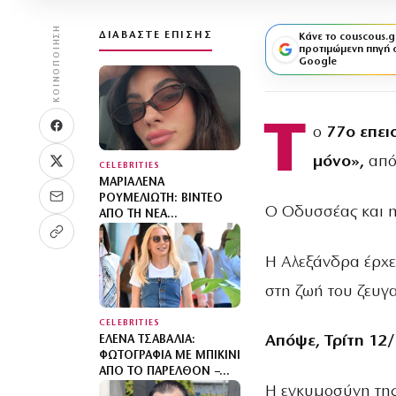
ΚΟΙΝΟΠΟΊΗΣΗ
ΔΙΑΒΆΣΤΕ ΕΠΊΣΗΣ
Κάνε το couscous.g
προτιμώμενη πηγή 
Google
Τ
ο
77ο
επει
μόνο»,
από
CELEBRITIES
ΜΑΡΙΑΛΈΝΑ
ΡΟΥΜΕΛΙΏΤΗ: ΒΊΝΤΕΟ
Ο Οδυσσέας και η 
ΑΠΌ ΤΗ ΝΈΑ
ΚΑΘΗΜΕΡΙΝΌΤΗΤΆ ΤΗΣ
ΑΓΚΑΛΙΆ ΜΕ ΤΟΝ ΓΙΟ ΤΗΣ
Η Αλεξάνδρα έρχε
στη ζωή του ζευγ
CELEBRITIES
Απόψε, Τρίτη 12
ΈΛΕΝΑ ΤΣΑΒΑΛΙΆ:
ΦΩΤΟΓΡΑΦΊΑ ΜΕ ΜΠΙΚΊΝΙ
ΑΠΌ ΤΟ ΠΑΡΕΛΘΌΝ –
«ΑΠΌ ΤΌΤΕ ΈΧΩ ΝΑ ΠΆΩ
Η εγκυμοσύνη της