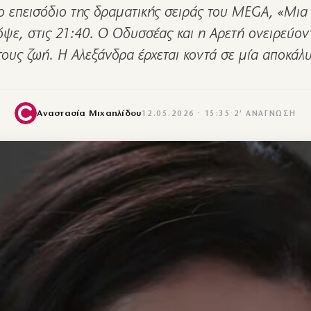
ο επεισόδιο της δραματικής σειράς του MEGA, «Μια
ψε, στις 21:40. Ο Οδυσσέας και η Αρετή ονειρεύοντ
 τους ζωή. Η Αλεξάνδρα έρχεται κοντά σε μία αποκά
Αναστασία Μιχαηλίδου
12.05.2026 · 15:35
·
2′ ΑΝΆΓΝΩΣΗ