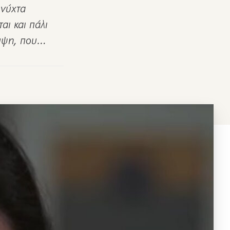
 νύχτα
αι και πάλι
λυψη, που…