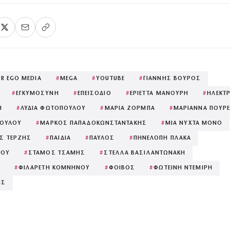
ER EGO MEDIA
#
MEGA
#
YOUTUBE
#
ΓΙΑΝΝΗΣ ΒΟΥΡΟΣ
#
ΕΓΚΥΜΟΣΥΝΗ
#
ΕΠΕΙΣΟΔΙΟ
#
ΕΡΙΕΤΤΑ ΜΑΝΟΥΡΗ
#
ΗΛΕΚΤ
Η
#
ΛΥΔΙΑ ΦΩΤΟΠΟΥΛΟΥ
#
ΜΑΡΙΑ ΖΟΡΜΠΑ
#
ΜΑΡΙΑΝΝΑ ΠΟΥΡΕ
ΠΟΥΛΟΥ
#
ΜΑΡΚΟΣ ΠΑΠΑΔΟΚΩΝΣΤΑΝΤΑΚΗΣ
#
ΜΙΑ ΝΥΧΤΑ ΜΟΝΟ
Σ ΤΕΡΖΗΣ
#
ΠΑΙΔΙΑ
#
ΠΑΥΛΟΣ
#
ΠΗΝΕΛΟΠΗ ΠΛΑΚΑ
ΝΟΥ
#
ΣΤΑΜΟΣ ΤΣΑΜΗΣ
#
ΣΤΕΛΛΑ ΒΑΣΙΛΑΝΤΩΝΑΚΗ
#
ΦΙΛΑΡΕΤΗ ΚΟΜΝΗΝΟΥ
#
ΦΟΙΒΟΣ
#
ΦΩΤΕΙΝΗ ΝΤΕΜΙΡΗ
ΗΣ