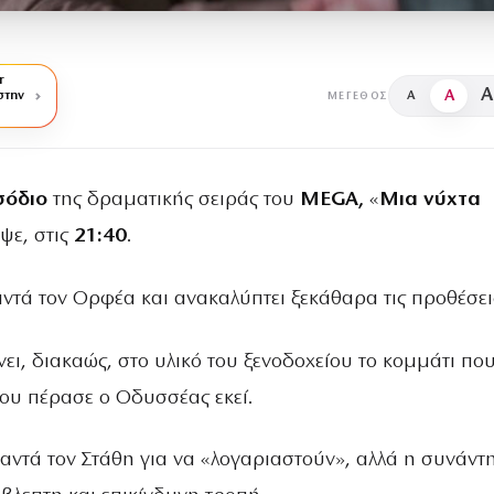
r
A
A
στην
A
ΜΈΓΕΘΟΣ
σόδιο
της δραματικής σειράς του
MEGA,
«
Μια νύχτα
ψε, στις
21:40
.
τά τον Ορφέα και ανακαλύπτει ξεκάθαρα τις προθέσεις
ι, διακαώς, στο υλικό του ξενοδοχείου το κομμάτι πο
ου πέρασε ο Οδυσσέας εκεί.
αντά τον Στάθη για να «λογαριαστούν», αλλά η συνάντ