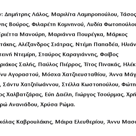
: Δημήτρης Λάλος, Μαριλίτα Λαμπροπούλου, Τάσο
ννης Βούρος, Φιλαρέτη Κομνηνού, Λυδία Φωτοπούλο
Εριέττα Μανούρη, Μαριάννα Πουρέγκα, Μάρκος
άκης, Αλέξανδρος Σιάτρας, Ντέμη Παπαδέα, Ηλιά
ινή Ντεμίρη, Σταύρος Καραγιάννης, Φοίβος
ιάκος Σαλής, Παύλος Πιέρρος, Τίτος Πινακάς, Ηλέ
ένυ Αγοραστού, Μόσχα Χατζηευσταθίου, Άννα Μάγ
, Σάντυ Χατζηϊωάννου, Στέλλα Κωστοπούλου, Φώτη
ος Χαλβατζάρας, Εύη Δαέλη, Γιώργος Τσούρμας, Χρ
υρώ Ανανιάδου, Χρύσα Ρώμα.
Νικόλας Καβρουλάκης, Μάιρα Ελευθερίου, Άννυ Μασ