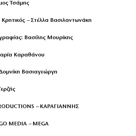
μος Τσάμης
ς Κρητικός – Στέλλα Βασιλαντωνάκη
γραφίας: Βασίλης Μουρίκης
αρία Καραθάνου
 Δομνίκη Βασιαγεώργη
Τερζής
 PRODUCTIONS – ΚΑΡΑΓΙΑΝΝΗΣ
GO MEDIA – MEGA