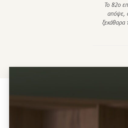
Το 82ο ε
απόψε, 
ξεκάθαρα τ