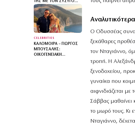
τους παίρνει απρό
ΤΗΣ ΜΕ ΤΟΝ ΣΎΖΥΓΌ
ΤΗΣ, ΝΊΚΟ ΣΥΜΕΩΝΊΔΗ,
ΚΑΙ ΤΗΝ ΕΠΤΆΧΡΟΝΗ
ΚΌΡΗ ΤΟΥΣ
Αναλυτικότερα
Ο Οδυσσέας συναν
CELEBRITIES
ξεκάθαρες προθέσε
ΚΑΛΟΜΟΊΡΑ – ΓΙΏΡΓΟΣ
ΜΠΟΎΣΑΛΗΣ:
τον Νταγιάννο, ό
ΟΙΚΟΓΕΝΕΙΑΚΉ
ΦΩΤΟΓΡΑΦΊΑ ΑΠΌ ΤΙΣ
τροπή. Η Αλεξάνδ
ΔΙΑΚΟΠΈΣ ΣΤΗ
ξενοδοχείου, προκ
ΣΑΝΤΟΡΊΝΗ ΜΕ ΤΑ ΤΡΊΑ
ΤΟΥΣ ΠΑΙΔΙΆ
γυναίκα που κοιμή
αιφνιδιάζεται με 
Σάββας μαθαίνει κ
το μωρό τους. Κι
Νταγιάννο, δέχετα