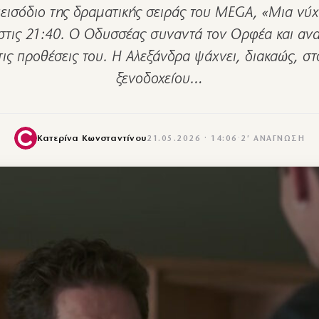
πεισόδιο της δραματικής σειράς του MEGA, «Μια νύχ
στις 21:40. Ο Οδυσσέας συναντά τον Ορφέα και ανα
ις προθέσεις του. Η Αλεξάνδρα ψάχνει, διακαώς, στ
ξενοδοχείου…
Κατερίνα Κωνσταντίνου
21.05.2026 · 14:06
·
2′ ΑΝΆΓΝΩΣΗ