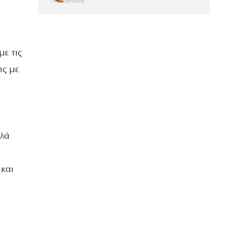
ΕΝΤΥΠΩΣΙΑΚΗ ΤΗΝ ΠΙΟ ΛΑΜΠΕΡΗ
ΒΡΑΔΙΑ ΤΟΥ ΧΡΟΝΟΥ
ε τις
ης με
η
λλά
 και