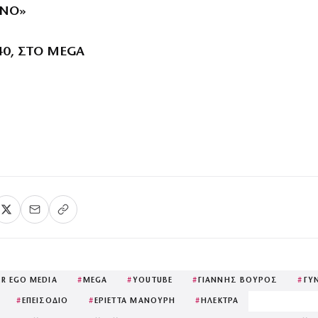
ΟΝΟ»
40, ΣΤΟ MEGA
ER EGO MEDIA
#
MEGA
#
YOUTUBE
#
ΓΙΑΝΝΗΣ ΒΟΥΡΟΣ
#
ΓΥ
#
ΕΠΕΙΣΟΔΙΟ
#
ΕΡΙΕΤΤΑ ΜΑΝΟΥΡΗ
#
ΗΛΕΚΤΡΑ