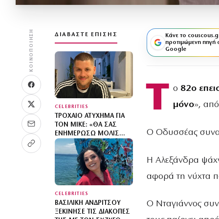
ΚΟΙΝΟΠΟΊΗΣΗ
ΔΙΑΒΆΣΤΕ ΕΠΊΣΗΣ
Κάνε το couscous.g
προτιμώμενη πηγή 
Google
Τ
ο
82ο
επει
μόνο
», από
CELEBRITIES
ΤΡΟΧΑΊΟ ΑΤΎΧΗΜΑ ΓΙΑ
ΤΟΝ MIKE: «ΘΑ ΣΑΣ
Ο Οδυσσέας συναν
ΕΝΗΜΕΡΏΣΩ ΜΌΛΙΣ
ΕΊΜΑΙ ΣΕ ΘΈΣΗ ΝΑ
ΕΠΙΣΤΡΈΨΩ»
Η Αλεξάνδρα ψάχνε
αφορά τη νύχτα π
CELEBRITIES
Ο Νταγιάννος συν
ΒΑΣΙΛΙΚΉ ΑΝΔΡΊΤΣΟΥ
ΞΕΚΊΝΗΣΕ ΤΙΣ ΔΙΑΚΟΠΈΣ