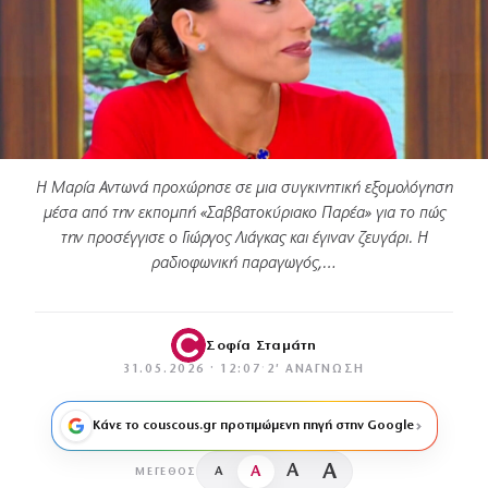
Η Μαρία Αντωνά προχώρησε σε μια συγκινητική εξομολόγηση
μέσα από την εκπομπή «Σαββατοκύριακο Παρέα» για το πώς
την προσέγγισε ο Γιώργος Λιάγκας και έγιναν ζευγάρι. Η
ραδιοφωνική παραγωγός,…
Σοφία Σταμάτη
31.05.2026 · 12:07
·
2′ ΑΝΆΓΝΩΣΗ
Κάνε το couscous.gr προτιμώμενη πηγή στην Google
A
A
A
A
ΜΈΓΕΘΟΣ