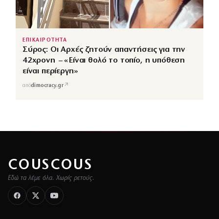
ΕΠΙΚΑΙΡΟΤΗΤΑ
Σύρος: Οι Αρχές ζητούν απαντήσεις για την
42χρονη – «Είναι θολό το τοπίο, η υπόθεση
είναι περίεργη»
↗
από
dimocracy.gr
COUSCOUS
Εδώ τα λέμε όλα. Χωρίς ρετούς.