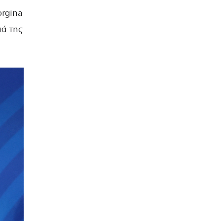
orgina
ιά της