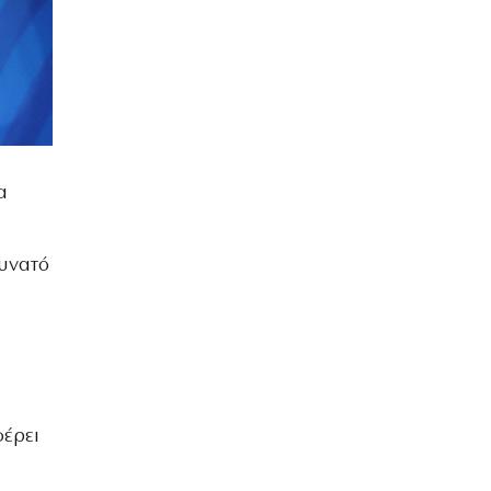
α
δυνατό
φέρει