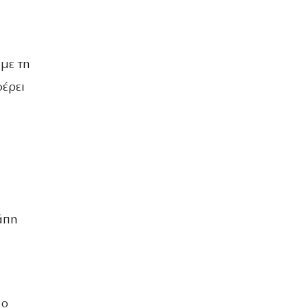
 με τη
φέρει
γάπη
 ο