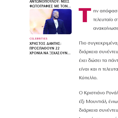
ΑΝΤΩΝΟΠΟΎΛΟΥ: ΝΈΕΣ
ΦΩΤΟΓΡΑΦΊΕΣ ΜΕ ΤΟΝ
Τ
ην απόφασή
ΓΙΟ ΤΗΣ – «ΔΕΝ ΉΞΕΡΑ
ΌΤΙ ΜΠΟΡΕΊΣ ΝΑ
τελευταίο σ
ΕΡΩΤΕΥΤΕΊΣ ΤΌΣΟ ΠΟΛΎ
ΤΙΣ ΠΙΟ ΑΠΛΈΣ ΣΤΙΓΜΈΣ»
ανακοίνωσ
CELEBRITIES
Πιο συγκεκριμένα
ΧΡΉΣΤΟΣ ΔΆΝΤΗΣ:
ΠΡΟΣΠΑΘΟΎΝ 22
διάρκεια συνέντευ
ΧΡΌΝΙΑ ΝΑ ΞΕΧΆΣΟΥΝ
ΌΤΙ ΈΓΡΑΨΑ ΤΟ MY
έχει δώσει τα πά
NUMBER ONE
είναι και η τελευ
Κύπελλο.
Ο Κριστιάνο Ρονάλ
έξι Μουντιάλ, ένι
διάρκεια συνέντε