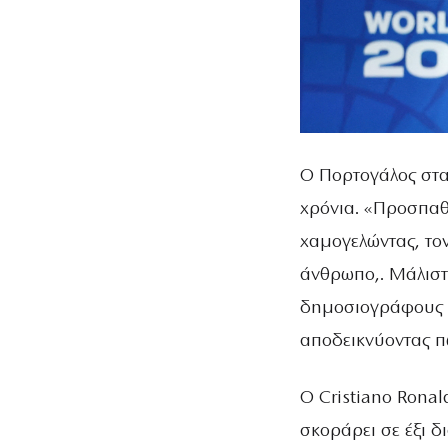
Ο Πορτογάλος στα
χρόνια. «Προσπαθ
χαμογελώντας, τον
άνθρωπο,. Μάλιστ
δημοσιογράφους π
αποδεικνύοντας πω
Ο Cristiano Ronal
σκοράρει σε έξι 