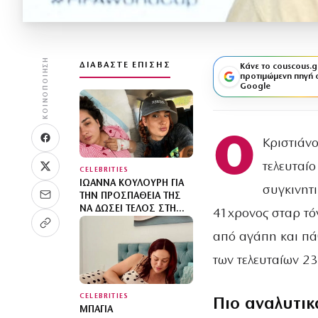
ΚΟΙΝΟΠΟΊΗΣΗ
ΔΙΑΒΆΣΤΕ ΕΠΊΣΗΣ
Κάνε το couscous.g
προτιμώμενη πηγή 
Google
Ο
Κριστιάνο
τελευταίο
CELEBRITIES
ΙΩΆΝΝΑ ΚΟΥΛΟΎΡΗ ΓΙΑ
συγκινητ
ΤΗΝ ΠΡΟΣΠΆΘΕΙΆ ΤΗΣ
ΝΑ ΔΏΣΕΙ ΤΈΛΟΣ ΣΤΗ
41χρονος σταρ τόν
ΖΩΉ ΤΗΣ: «ΜΕ ΈΣΩΣΑΝ
ΚΥΡΙΟΛΕΚΤΙΚΆ ΣΤΟ
από αγάπη και πάθ
ΤΕΛΕΥΤΑΊΟ ΛΕΠΤΌ»
των τελευταίων 23
CELEBRITIES
Πιο αναλυτικ
ΜΠΆΓΙΑ