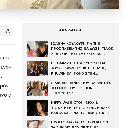
A
ΔΗΜΟΦΙΛΗ
ΙΩΑΝΝΑ ΚΟΥΛΟΥΡΗ ΓΙΑ ΤΗΝ
ΠΡΟΣΠΑΘΕΙΑ ΤΗΣ ΝΑ ΔΩΣΕΙ ΤΕΛΟΣ
ΣΤΗ ΖΩΗ ΤΗΣ: «ΜΕ ΕΣΩΣΑΝ
αι το
ΚΥΡΙΟΛΕΚΤΙΚΑ ΣΤΟ ΤΕΛΕΥΤΑΙΟ
Η TOMMY HILFIGER ΥΠΟΔΕΧΕΤΑΙ
ΛΕΠΤΟ»
 έναν
ΤΟΥΣ Τ-WAVE, FOURTH, GEMINI,
PHUWIN ΚΑΙ POND ΣΤΗΝ
Ο
ΟΙΚΟΓΕΝΕΙΑ ΤΟΥ BRAND
8 MICRO TRENDS ΠΟΥ ΘΑ ΚΑΝΟΥΝ
 μόνο
ΤΟ LOOK ΤΟΥ ΡΕΒΕΓΙΟΝ
ΞΕΧΩΡΙΣΤΟ!
έσεις
KERRY WASINGTON: ΜΟΛΙΣ
ΥΙΟΘΕΤΗΣΕ ΤΙΣ ΠΙΟ FRENCH BABY
BANGS ΚΑΙ ΕΙΝΑΙ ΤΟ INSPO ΤΗΣ
ΧΡΟΝΙΑΣ
ΠΡΟΕΤΟΙΜΑΣΙΑ ΓΙΑ ΤΟ ΡΕΒΕΓΙΟΝ:
ΤΑ ΒΗΜΑΤΑ ΠΟΥ ΠΡΕΠΕΙ ΝΑ