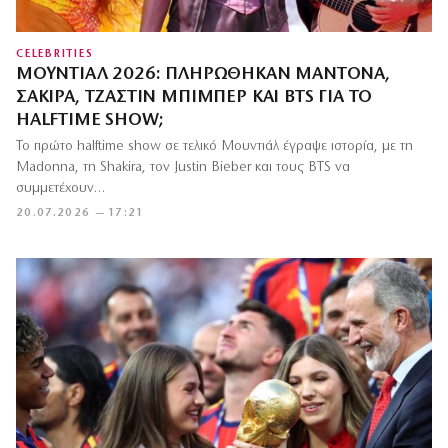
CELEBRITIES
ΜΟΥΝΤΙΆΛ 2026: ΠΛΗΡΏΘΗΚΑΝ ΜΑΝΤΌΝΑ,
ΣΑΚΊΡΑ, ΤΖΆΣΤΙΝ ΜΠΊΜΠΕΡ ΚΑΙ BTS ΓΙΑ ΤΟ
HALFTIME SHOW;
Το πρώτο halftime show σε τελικό Μουντιάλ έγραψε ιστορία, με τη
Madonna, τη Shakira, τον Justin Bieber και τους BTS να
συμμετέχουν…
20.07.2026 — 17:21