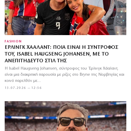
FASHION
ΈΡΛΙΝΓΚ ΧΆΑΛΑΝΤ: ΠΟΙΑ ΕΊΝΑΙ Η ΣΎΝΤΡΟΦΌΣ
ΤΟΥ, ISABEL HAUGSENG JOHANSEN, ΜΕ ΤΟ
ΑΝΕΠΙΤΉΔΕΥΤΟ ΣΤΙΛ ΤΗΣ
Η Isabel Haugseng Johansen, σύντροφος του Έρλινγκ Χάαλαντ,
είναι μια διακριτική παρουσία με ρίζες στο Bryne της Νορβηγίας και
κοινό παρελθόν με…
13.07.2026 — 12:56