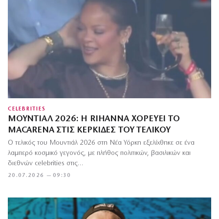
CELEBRITIES
ΜΟΥΝΤΙΆΛ 2026: Η RIHANNA ΧΟΡΕΎΕΙ ΤΟ
MACARENA ΣΤΙΣ ΚΕΡΚΊΔΕΣ ΤΟΥ ΤΕΛΙΚΟΎ
Ο τελικός του Μουντιάλ 2026 στη Νέα Υόρκη εξελίχθηκε σε ένα
λαμπερό κοσμικό γεγονός, με πλήθος πολιτικών, βασιλικών και
διεθνών celebrities στις…
20.07.2026 — 09:30