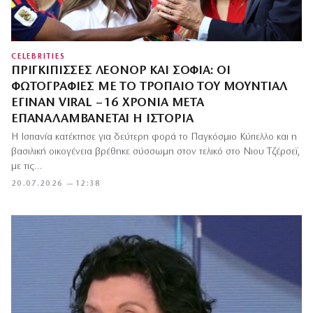
CELEBRITIES
ΠΡΙΓΚΊΠΙΣΣΕΣ ΛΕΟΝΌΡ ΚΑΙ ΣΟΦΊΑ: ΟΙ
ΦΩΤΟΓΡΑΦΊΕΣ ΜΕ ΤΟ ΤΡΌΠΑΙΟ ΤΟΥ ΜΟΥΝΤΙΆΛ
ΈΓΙΝΑΝ VIRAL – 16 ΧΡΌΝΙΑ ΜΕΤΆ
ΕΠΑΝΑΛΑΜΒΆΝΕΤΑΙ Η ΙΣΤΟΡΊΑ
Η Ισπανία κατέκτησε για δεύτερη φορά το Παγκόσμιο Κύπελλο και η
βασιλική οικογένεια βρέθηκε σύσσωμη στον τελικό στο Νιου Τζέρσεϊ,
με τις…
20.07.2026 — 12:38