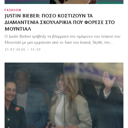
FASHION
JUSTIN BIEBER: ΠΌΣΟ ΚΟΣΤΊΖΟΥΝ ΤΑ
ΔΙΑΜΑΝΤΈΝΙΑ ΣΚΟΥΛΑΡΊΚΙΑ ΠΟΥ ΦΌΡΕΣΕ ΣΤΟ
ΜΟΥΝΤΙΆΛ
Ο Justin Bieber τράβηξε τα βλέμματα στο ημίχρονο του τελικού του
Μουντιάλ με μια εμφάνιση από το δικό του brand, Skylrk, την…
21.07.2026 — 15:30