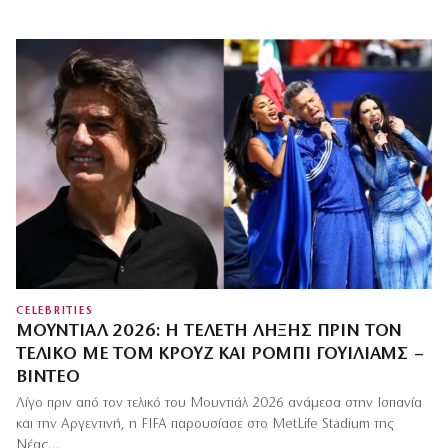
CELEBRITIES
ΜΟΥΝΤΙΆΛ 2026: Η ΤΕΛΕΤΉ ΛΉΞΗΣ ΠΡΙΝ ΤΟΝ
ΤΕΛΙΚΌ ΜΕ ΤΟΜ ΚΡΟΥΖ ΚΑΙ ΡΌΜΠΙ ΓΟΥΊΛΙΑΜΣ –
ΒΊΝΤΕΟ
Λίγο πριν από τον τελικό του Μουντιάλ 2026 ανάμεσα στην Ισπανία
και την Αργεντινή, η FIFA παρουσίασε στο MetLife Stadium της
Νέας…