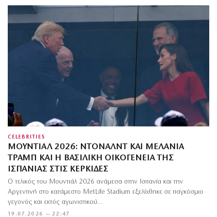
CELEBRITIES
ΜΟΥΝΤΙΆΛ 2026: ΝΤΌΝΑΛΝΤ ΚΑΙ ΜΕΛΆΝΙΑ
ΤΡΑΜΠ ΚΑΙ Η ΒΑΣΙΛΙΚΉ ΟΙΚΟΓΈΝΕΙΑ ΤΗΣ
ΙΣΠΑΝΊΑΣ ΣΤΙΣ ΚΕΡΚΊΔΕΣ
Ο τελικός του Μουντιάλ 2026 ανάμεσα στην Ισπανία και την
Αργεντινή στο κατάμεστο MetLife Stadium εξελίχθηκε σε παγκόσμιο
γεγονός και εκτός αγωνιστικού…
19.07.2026 — 22:47