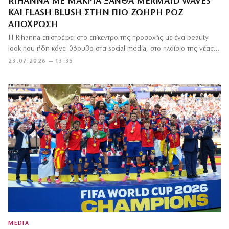
RIHANNA ΜΕ ΜΑΚΡΙΆ ΞΑΝΘΆ MERMAID WAVES
ΚΑΙ FLASH BLUSH ΣΤΗΝ ΠΙΟ ΖΩΗΡΉ ΡΟΖ
ΑΠΌΧΡΩΣΗ
Η Rihanna επιστρέφει στο επίκεντρο της προσοχής με ένα beauty
look που ήδη κάνει θόρυβο στα social media, στο πλαίσιο της νέας…
23.07.2026 — 13:35
MEDIA