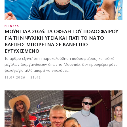
FITNESS
ΜΟΥΝΤΙΆΛ 2026: ΤΑ ΟΦΈΛΗ ΤΟΥ ΠΟΔΟΣΦΑΊΡΟΥ
ΓΙΑ ΤΗΝ ΨΥΧΙΚΉ ΥΓΕΊΑ ΚΑΙ ΓΙΑΤΊ ΤΟ ΝΑ ΤΟ
ΒΛΈΠΕΙΣ ΜΠΟΡΕΊ ΝΑ ΣΕ ΚΆΝΕΙ ΠΙΟ
ΕΥΤΥΧΙΣΜΈΝΟ
Το άρθρο εξηγεί ότι η παρακολούθηση ποδοσφαίρου, και ειδικά
μεγάλων διοργανώσεων όπως το Μουντιάλ, δεν προσφέρει μόνο
ψυχαγωγία αλλά μπορεί να ενισχύσει…
13.07.2026 — 21:42