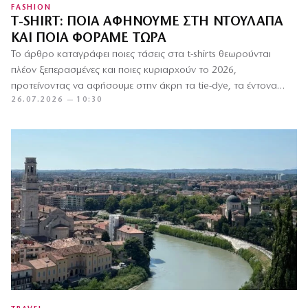
FASHION
T-SHIRT: ΠΟΙΑ ΑΦΉΝΟΥΜΕ ΣΤΗ ΝΤΟΥΛΆΠΑ
ΚΑΙ ΠΟΙΑ ΦΟΡΆΜΕ ΤΏΡΑ
Το άρθρο καταγράφει ποιες τάσεις στα t-shirts θεωρούνται
πλέον ξεπερασμένες και ποιες κυριαρχούν το 2026,
προτείνοντας να αφήσουμε στην άκρη τα tie-dye, τα έντονα
26.07.2026 — 10:30
logo και…