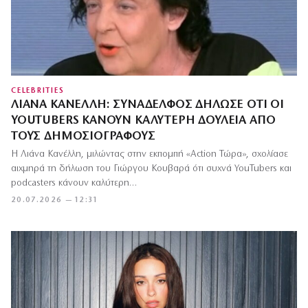
CELEBRITIES
ΛΙΆΝΑ ΚΑΝΈΛΛΗ: ΣΥΝΆΔΕΛΦΟΣ ΔΉΛΩΣΕ ΌΤΙ ΟΙ
YOUTUBERS ΚΆΝΟΥΝ ΚΑΛΎΤΕΡΗ ΔΟΥΛΕΙΆ ΑΠΌ
ΤΟΥΣ ΔΗΜΟΣΙΟΓΡΆΦΟΥΣ
Η Λιάνα Κανέλλη, μιλώντας στην εκπομπή «Action Τώρα», σχολίασε
αιχμηρά τη δήλωση του Γιώργου Κουβαρά ότι συχνά YouTubers και
podcasters κάνουν καλύτερη…
20.07.2026 — 12:31