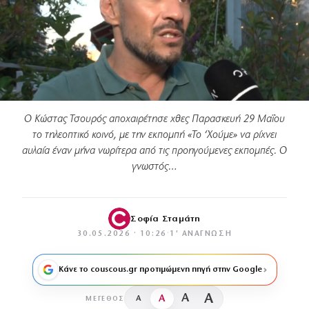
Ο Κώστας Τσουρός αποχαιρέτησε χθες Παρασκευή 29 Μαΐου
το τηλεοπτικό κοινό, με την εκπομπή «Το ‘Χούμε» να ρίχνει
αυλαία έναν μήνα νωρίτερα από τις προηγούμενες εκπομπές. Ο
γνωστός…
Σοφία Σταμάτη
30.05.2026 · 10:26
·
1′ ΑΝΆΓΝΩΣΗ
Κάνε το couscous.gr προτιμώμενη πηγή στην Google
A
A
A
A
ΜΈΓΕΘΟΣ