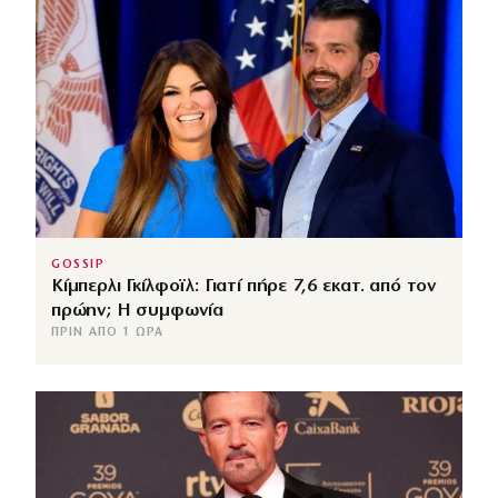
GOSSIP
Κίμπερλι Γκίλφοϊλ: Γιατί πήρε 7,6 εκατ. από τον
πρώην; Η συμφωνία
ΠΡΙΝ ΑΠΌ 1 ΏΡΑ