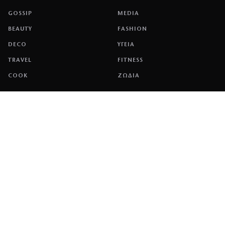
GOSSIP
MEDIA
BEAUTY
FASHION
DECO
ΥΓΕΙΑ
TRAVEL
FITNESS
COOK
ΖΩΔΙΑ
ΕΤΑΙΡΕΙΑ
ΤΑΥΤΟΤΗΤΑ
ΠΟΛΙΤΙΚΉ COOKIES
ΌΡΟΙ ΧΡΉΣΗΣ
ΕΠΙΚΟΙΝΩΝΙΑ
ΔΙΑΦΗΜΙΣΗ
ΕΠΙΚΟΙΝΩΝΙΑ