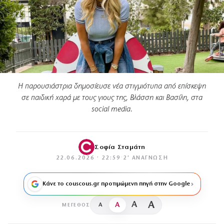
Η παρουσιάστρια δημοσίευσε νέα στιγμιότυπα από επίσκεψη
σε παιδική χαρά με τους γιους της, Βλάσση και Βασίλη, στα
social media.
Σοφία Σταμάτη
22.06.2026 · 22:59
·
2′ ΑΝΆΓΝΩΣΗ
Κάνε το couscous.gr προτιμώμενη πηγή στην Google
A
A
A
A
ΜΈΓΕΘΟΣ