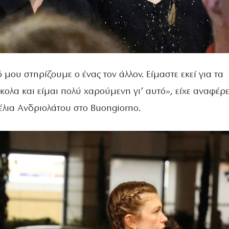
μου στηρίζουμε ο ένας τον άλλον. Είμαστε εκεί για τα
κολα και είμαι πολύ χαρούμενη γι’ αυτό», είχε αναφέρε
έλια Ανδριολάτου στο Buongiorno.