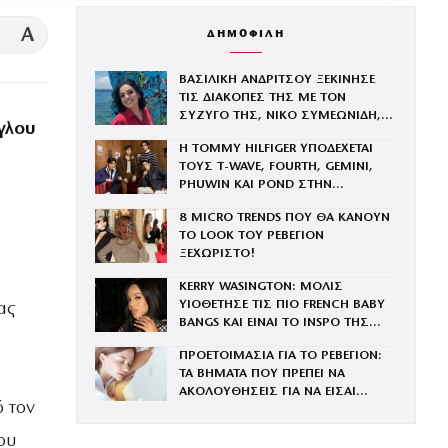
A
ΔΗΜΟΦΙΛΗ
ΒΑΣΙΛΙΚΗ ΑΝΔΡΙΤΣΟΥ ΞΕΚΙΝΗΣΕ
ΤΙΣ ΔΙΑΚΟΠΕΣ ΤΗΣ ΜΕ ΤΟΝ
ΣΥΖΥΓΟ ΤΗΣ, ΝΙΚΟ ΣΥΜΕΩΝΙΔΗ,
γλου
ΚΑΙ ΤΗΝ ΕΠΤΑΧΡΟΝΗ ΚΟΡΗ ΤΟΥΣ
Η TOMMY HILFIGER ΥΠΟΔΕΧΕΤΑΙ
ΤΟΥΣ Τ-WAVE, FOURTH, GEMINI,
PHUWIN ΚΑΙ POND ΣΤΗΝ
ΟΙΚΟΓΕΝΕΙΑ ΤΟΥ BRAND
8 MICRO TRENDS ΠΟΥ ΘΑ ΚΑΝΟΥΝ
ΤΟ LOOK ΤΟΥ ΡΕΒΕΓΙΟΝ
ΞΕΧΩΡΙΣΤΟ!
KERRY WASINGTON: ΜΟΛΙΣ
ΥΙΟΘΕΤΗΣΕ ΤΙΣ ΠΙΟ FRENCH BABY
ας
BANGS ΚΑΙ ΕΙΝΑΙ ΤΟ INSPO ΤΗΣ
ΧΡΟΝΙΑΣ
ΠΡΟΕΤΟΙΜΑΣΙΑ ΓΙΑ ΤΟ ΡΕΒΕΓΙΟΝ:
ΤΑ ΒΗΜΑΤΑ ΠΟΥ ΠΡΕΠΕΙ ΝΑ
ΑΚΟΛΟΥΘΗΣΕΙΣ ΓΙΑ ΝΑ ΕΙΣΑΙ
ό τον
ΕΝΤΥΠΩΣΙΑΚΗ ΤΗΝ ΠΙΟ ΛΑΜΠΕΡΗ
ΒΡΑΔΙΑ ΤΟΥ ΧΡΟΝΟΥ
ου