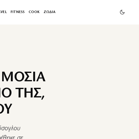
AVEL
FITNESS
COOK
ΖΩΔΙΑ
ΗΜΟΣΙΑ
Ο ΤΗΣ,
ΟΥ
ύσογλου
έθηκε σε