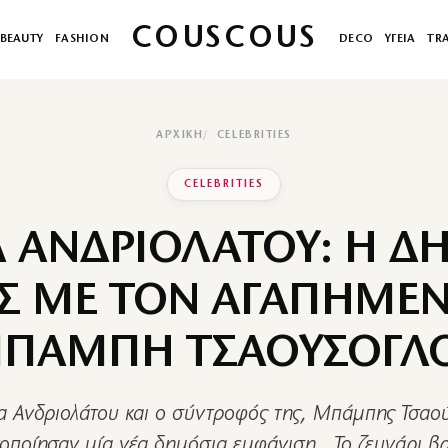
COUSCOUS
BEAUTY
FASHION
DECO
ΥΓΕΙΑ
TR
ΑΡΧΙΚΉ
CELEBRITIES
CELEBRITIES
Α ΑΝΔΡΙΟΛΑΤΟΥ: Η Δ
Σ ΜΕ ΤΟΝ ΑΓΑΠΗΜΕΝ
ΠΑΜΠΗ ΤΣΑΟΥΣΟΓΛ
ια Ανδριολάτου και ο σύντροφός της, Μπάμπης Τσαο
οποίησαν μία νέα δημόσια εμφάνιση. Το ζευγάρι βρ