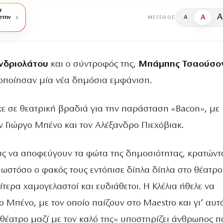
r
A
A
στην
A
ΜΈΓΕΘΟΣ
Ανδριολάτου
και ο σύντροφός της,
Μπάμπης Τσαούσο
ποίησαν μία νέα δημόσια εμφάνιση.
κε σε θεατρική βραδιά για την παράσταση «Bacon», με
ν Γιώργο Μπένο και τον Αλέξανδρο Πιεχόβιακ.
υς να αποφεύγουν τα φώτα της δημοσιότητας, κρατώντ
 ωστόσο ο φακός τους εντόπισε δίπλα δίπλα στο θέατρο
αίτερα χαμογελαστοί και ευδιάθετοι. Η Κλέλια ήθελε να
γο Μπένο, με τον οποίο παίζουν στο Maestro και γι’ αυτ
 θέατρο μαζί με τον καλό της» υποστηρίζει άνθρωπος π