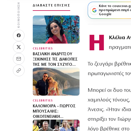
ΚΟΙΝΟΠΟΊΗΣΗ
ΔΙΑΒΆΣΤΕ ΕΠΊΣΗΣ
Κάνε το couscous.g
προτιμώμενη πηγή 
Google
Η
Κλέλια 
πραγματο
CELEBRITIES
ΒΑΣΙΛΙΚΉ ΑΝΔΡΊΤΣΟΥ
ΞΕΚΊΝΗΣΕ ΤΙΣ ΔΙΑΚΟΠΈΣ
Το ζευγάρι βρέθη
ΤΗΣ ΜΕ ΤΟΝ ΣΎΖΥΓΌ
ΤΗΣ, ΝΊΚΟ ΣΥΜΕΩΝΊΔΗ,
πρωταγωνιστές το
ΚΑΙ ΤΗΝ ΕΠΤΆΧΡΟΝΗ
ΚΌΡΗ ΤΟΥΣ
Μπορεί οι δυο το
χαμηλούς τόνους,
CELEBRITIES
ΚΑΛΟΜΟΊΡΑ – ΓΙΏΡΓΟΣ
Άνεσις. «Ήταν ιδι
ΜΠΟΎΣΑΛΗΣ:
ΟΙΚΟΓΕΝΕΙΑΚΉ
στηρίξει τον Γιώρ
ΦΩΤΟΓΡΑΦΊΑ ΑΠΌ ΤΙΣ
ΔΙΑΚΟΠΈΣ ΣΤΗ
λόγο βρέθηκε στο