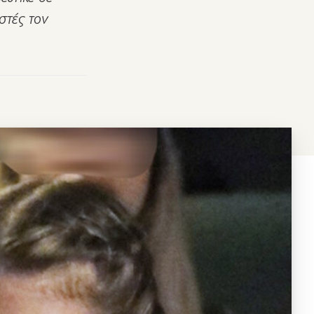
στές τον