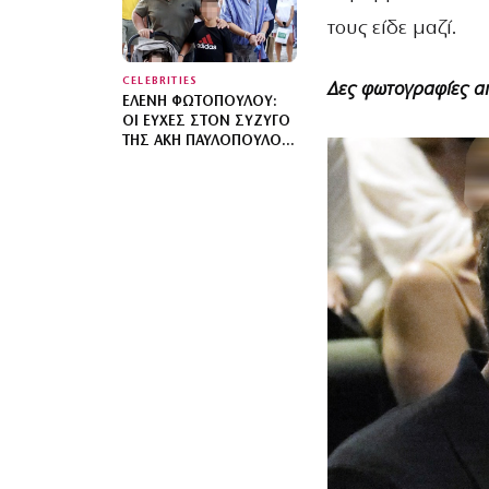
ΣΑΝΤΟΡΊΝΗ ΜΕ ΤΑ ΤΡΊΑ
τους είδε μαζί.
ΤΟΥΣ ΠΑΙΔΙΆ
CELEBRITIES
Δες φωτογραφίες απ
ΕΛΈΝΗ ΦΩΤΟΠΟΎΛΟΥ:
ΟΙ ΕΥΧΈΣ ΣΤΟΝ ΣΎΖΥΓΌ
ΤΗΣ ΆΚΗ ΠΑΥΛΌΠΟΥΛΟΥ
– «Ο ΦΎΛΑΚΑΣ ΆΓΓΕΛΟΣ
ΌΣΩΝ ΈΧΟΥΝ ΤΗΝ ΤΎΧΗ
ΝΑ ΒΡΊΣΚΟΝΤΑΙ ΚΟΝΤΆ
ΤΟΥ»