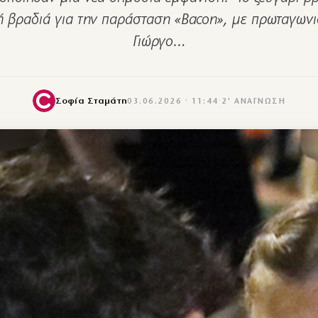
ή βραδιά για την παράσταση «Bacon», με πρωταγωνι
Γιώργο…
Σοφία Σταμάτη
03.06.2026 · 11:44
·
2′ ΑΝΆΓΝΩΣΗ