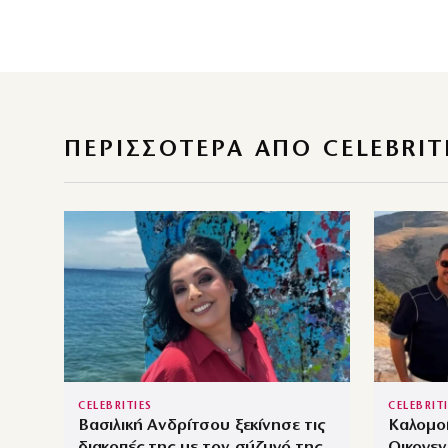
ΠΕΡΙΣΣΌΤΕΡΑ ΑΠΌ CELEBRIT
CELEBRITIES
CELEBRIT
Βασιλική Ανδρίτσου ξεκίνησε τις
Καλομο
διακοπές της με τον σύζυγό της,
Οικογε