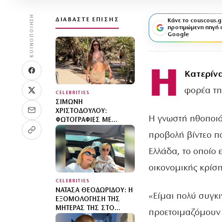
ΚΟΙΝΟΠΟΊΗΣΗ
ΔΙΑΒΆΣΤΕ ΕΠΊΣΗΣ
Κάνε το couscous.g
προτιμώμενη πηγή 
Google
Η
Κατερίν
φορέα τη
CELEBRITIES
ΣΙΜΏΝΗ
ΧΡΙΣΤΟΔΟΎΛΟΥ:
Η γνωστή ηθοποιό
ΦΩΤΟΓΡΑΦΊΕΣ ΜΕ
ΜΠΙΚΊΝΙ ΣΤΗΝ ΊΜΠΙΖΑ –
προβολή βίντεο π
ΣΥΝΕΧΊΖΕΙ ΤΙΣ ΔΙΑΚΟΠΈΣ
ΤΗΣ ΜΕ ΤΟΝ ΣΎΖΥΓΌ
Ελλάδα, το οποίο 
ΤΗΣ, ΑΝΤΡΈΑ ΓΕΩΡΓΊΟΥ
οικονομικής κρίση
CELEBRITIES
ΝΑΤΆΣΑ ΘΕΟΔΩΡΊΔΟΥ: Η
«Είμαι πολύ συγκι
ΕΞΟΜΟΛΌΓΗΣΗ ΤΗΣ
ΜΗΤΈΡΑΣ ΤΗΣ ΣΤΟ
προετοιμαζόμουν 1
ΑΥΤΟΚΊΝΗΤΟ – «ΈΧΩ ΤΟ