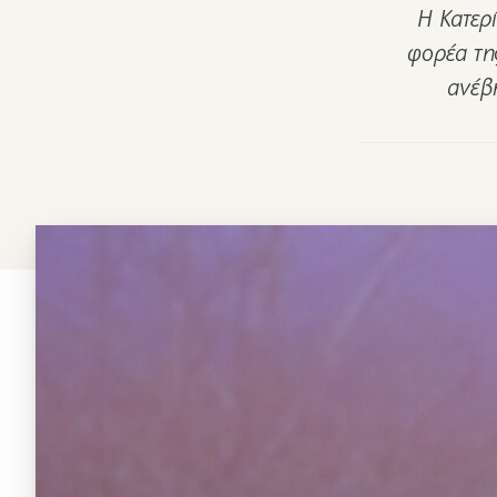
Η Κατερ
φορέα τη
ανέβ