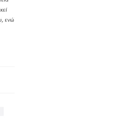
τεια
κεί
υ, ενώ