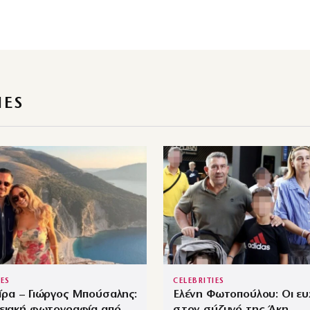
IES
IES
CELEBRITIES
ίρα – Γιώργος Μπούσαλης:
Ελένη Φωτοπούλου: Οι ευ
νειακή φωτογραφία από
στον σύζυγό της Άκη