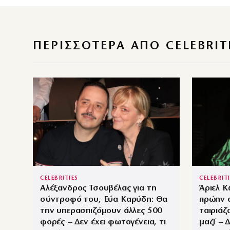
ΠΕΡΙΣΣΌΤΕΡΑ ΑΠΌ CELEBRIT
CELEBRITIES
CELEBRIT
Αλέξανδρος Τσουβέλας για τη
Άριελ Κ
σύντροφό του, Εύα Καρύδη: Θα
πρώην σ
την υπερασπιζόμουν άλλες 500
ταιριάζ
φορές – Δεν έχει φωτογένεια, τι
μαζί – 