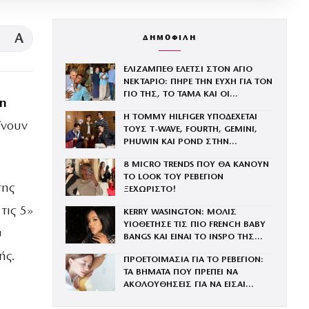
A
ΔΗΜΟΦΙΛΗ
ΕΛΙΖΑΜΠΕΘ ΕΛΕΤΣΙ ΣΤΟΝ ΑΓΙΟ
ΝΕΚΤΑΡΙΟ: ΠΗΡΕ ΤΗΝ ΕΥΧΗ ΓΙΑ ΤΟΝ
ΓΙΟ ΤΗΣ, ΤΟ ΤΑΜΑ ΚΑΙ ΟΙ
on
ΠΡΟΣΕΥΧΕΣ ΣΤΟΝ ΤΑΦΟ ΤΟΥ
Η TOMMY HILFIGER ΥΠΟΔΕΧΕΤΑΙ
ΑΓΙΟΥ
ίνουν
ΤΟΥΣ Τ-WAVE, FOURTH, GEMINI,
PHUWIN ΚΑΙ POND ΣΤΗΝ
ΟΙΚΟΓΕΝΕΙΑ ΤΟΥ BRAND
8 MICRO TRENDS ΠΟΥ ΘΑ ΚΑΝΟΥΝ
ΤΟ LOOK ΤΟΥ ΡΕΒΕΓΙΟΝ
της
ΞΕΧΩΡΙΣΤΟ!
τις 5»
KERRY WASINGTON: ΜΟΛΙΣ
ΥΙΟΘΕΤΗΣΕ ΤΙΣ ΠΙΟ FRENCH BABY
υ
BANGS ΚΑΙ ΕΙΝΑΙ ΤΟ INSPO ΤΗΣ
ΧΡΟΝΙΑΣ
ής.
ΠΡΟΕΤΟΙΜΑΣΙΑ ΓΙΑ ΤΟ ΡΕΒΕΓΙΟΝ:
ΤΑ ΒΗΜΑΤΑ ΠΟΥ ΠΡΕΠΕΙ ΝΑ
ΑΚΟΛΟΥΘΗΣΕΙΣ ΓΙΑ ΝΑ ΕΙΣΑΙ
ΕΝΤΥΠΩΣΙΑΚΗ ΤΗΝ ΠΙΟ ΛΑΜΠΕΡΗ