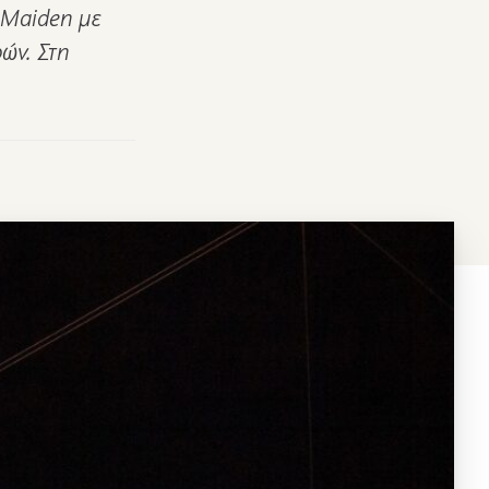
 Maiden με
ών. Στη