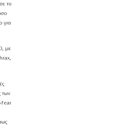
ΒΡΑΔΙΑ ΤΟΥ ΧΡΟΝΟΥ
σε το
όσο
ο για
0, με
hrax,
ές
 των
«Fear
ό
πως