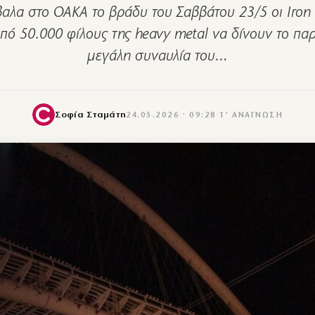
βαλα στο ΟΑΚΑ το βράδυ του Σαββάτου 23/5 οι Iron
πό 50.000 φίλους της heavy metal να δίνουν το παρ
μεγάλη συναυλία του…
Σοφία Σταμάτη
24.05.2026 · 09:28
·
1′ ΑΝΆΓΝΩΣΗ