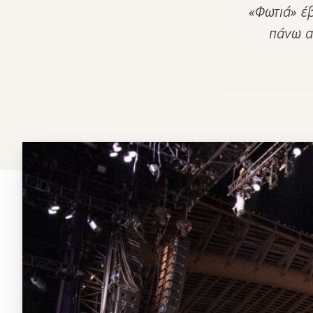
«Φωτιά» έ
πάνω α