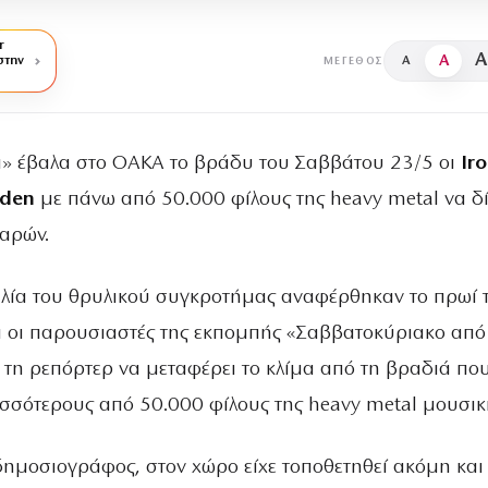
r
A
A
στην
A
ΜΈΓΕΘΟΣ
ά» έβαλα στο ΟΑΚΑ το βράδυ του Σαββάτου 23/5 οι
Ir
den
με πάνω από 50.000 φίλους της heavy metal να δ
παρών.
λία του θρυλικού συγκροτήμας αναφέρθηκαν το πρωί 
ι οι παρουσιαστές της εκπομπής «Σαββατοκύριακο από 
 τη ρεπόρτερ να μεταφέρει το κλίμα από τη βραδιά πο
σσότερους από 50.000 φίλους της heavy metal μουσικ
ημοσιογράφος, στον χώρο είχε τοποθετηθεί ακόμη και