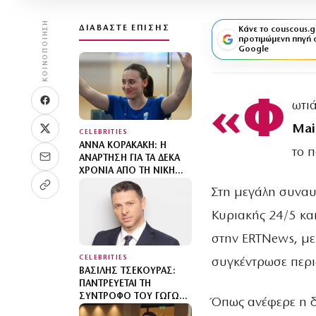
ΚΟΙΝΟΠΟΊΗΣΗ
ΔΙΑΒΆΣΤΕ ΕΠΊΣΗΣ
Κάνε το couscous.g
προτιμώμενη πηγή 
Google
«Φ
ωτι
Mai
CELEBRITIES
ΆΝΝΑ ΚΟΡΑΚΆΚΗ: Η
το 
ΑΝΆΡΤΗΣΗ ΓΙΑ ΤΑ ΔΈΚΑ
ΧΡΌΝΙΑ ΑΠΌ ΤΗ ΝΊΚΗ
ΤΗΣ ΣΤΟ ΡΊΟ – «ΤΟ ΠΙΟ
Στη μεγάλη συναυ
ΠΟΛΎΤΙΜΟ “ΜΕΤΆΛΛΙΌ”
ΜΟΥ ΕΊΝΑΙ Η ΚΌΡΗ
Κυριακής 24/5 κα
ΜΟΥ»
στην ERTNews, με
CELEBRITIES
συγκέντρωσε περι
ΒΑΣΊΛΗΣ ΤΣΕΚΟΎΡΑΣ:
ΠΑΝΤΡΕΎΕΤΑΙ ΤΗ
ΣΎΝΤΡΟΦΌ ΤΟΥ ΓΩΓΏ
Όπως ανέφερε η δ
ΜΠΑΛΉ – ΠΌΤΕ ΘΑ ΓΊΝΕΙ