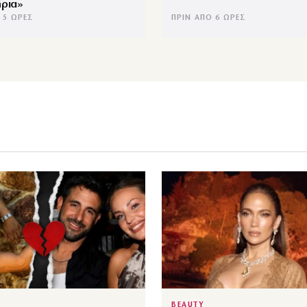
ρια»
 5 ΏΡΕΣ
ΠΡΙΝ ΑΠΌ 6 ΏΡΕΣ
BEAUTY