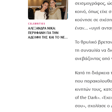
Ο ΓΆΜΟΣ
σεισμογράφος, ώσ
κοινό, όπως είχε 
κούνησε σε σχέση 
CELEBRITIES
έναν… «υγιή αντα
ΑΛΕΞΆΝΔΡΑ ΝΊΚΑ:
ΠΕΡΉΦΑΝΗ ΓΙΑ ΤΗΝ
ΑΔΕΛΦΉ ΤΗΣ ΚΑΙ ΤΟ ΝΈΟ
Το θρυλικό βρετα
ΕΠΑΓΓΕΛΜΑΤΙΚΌ ΤΗΣ
ΒΉΜΑ – ΦΩΤΟΓΡΑΦΊΑ
τη συναυλία να δι
ανεβάζοντας από 
Κατά τη διάρκεια 
που παρακολουθού
κινητών τους, κατ
of the Dark». «Έχ
σου», σχολίασε ο