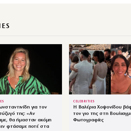
IES
IES
CELEBRITIES
ωνσταντινίδη για τον
Η Βαλέρια Χοψονίδου βά
ύζυγό της: «Αν
τον γιο της στη Βουλιαγμ
αμε, θα ήμασταν ακόμη
Φωτογραφίες
Δεν φτάσαμε ποτέ στα