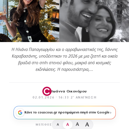
Η Ηλιάνα Παπαγεωργίου και ο αρραβωνιαστικός της, Γιάννης
Καραβασάνης, υποδέχτηκαν το 2026 με μια ζεστή και οικεία
βραδιά στο σπίτι στενού φίλου, μακριά από κοσμικές
εκδηλώσεις. Η παρουσιάστρια,…
Ιωάννα Οικονόμου
02.01.2026 · 16:33
·
2′ ΑΝΆΓΝΩΣΗ
Κάνε το couscous.gr προτιμώμενη πηγή στην Google
A
A
A
A
ΜΈΓΕΘΟΣ