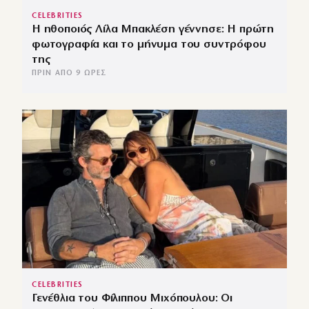
CELEBRITIES
Η ηθοποιός Λίλα Μπακλέση γέννησε: Η πρώτη
φωτογραφία και το μήνυμα του συντρόφου
της
ΠΡΙΝ ΑΠΌ 9 ΏΡΕΣ
CELEBRITIES
Γενέθλια του Φίλιππου Μιχόπουλου: Οι