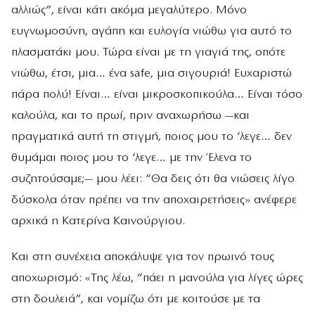
αλλιώς”, είναι κάτι ακόμα μεγαλύτερο. Μόνο
ευγνωμοσύνη, αγάπη και ευλογία νιώθω για αυτό το
πλασματάκι μου. Τώρα είναι με τη γιαγιά της, οπότε
νιώθω, έτσι, μια… ένα safe, μια σιγουριά! Ευχαριστώ
πάρα πολύ! Είναι… είναι μικροσκοπικούλα… Είναι τόσο
καλούλα, και το πρωί, πριν αναχωρήσω —και
πραγματικά αυτή τη στιγμή, ποιος μου το ‘λεγε… δεν
θυμάμαι ποιος μου το ‘λεγε… με την Έλενα το
συζητούσαμε;— μου λέει: “Θα δεις ότι θα νιώσεις λίγο
δύσκολα όταν πρέπει να την αποχαιρετήσεις» ανέφερε
αρχικά η Κατερίνα Καινούργιου.
Και στη συνέχεια αποκάλυψε για τον πρωινό τους
αποχωρισμό: «Της λέω, “πάει η μανούλα για λίγες ώρες
στη δουλειά”, και νομίζω ότι με κοιτούσε με τα