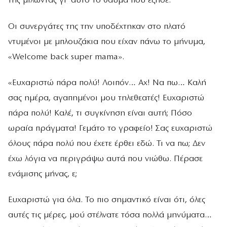
της μιλώντας γι’ αυτό το θαύμα που έζησε.
Οι συνεργάτες της την υποδέχτηκαν στο πλατό
ντυμένοι με μπλουζάκια που είχαν πάνω το μήνυμα,
«Welcome back super mama».
«Ευχαριστώ πάρα πολύ! Λοιπόν… Αχ! Να πω… Καλή
σας ημέρα, αγαπημένοι μου τηλεθεατές! Ευχαριστώ
πάρα πολύ! Καλέ, τι συγκίνηση είναι αυτή; Πόσο
ωραία πράγματα! Γεμάτο το γραφείο! Σας ευχαριστώ
όλους πάρα πολύ που έχετε έρθει εδώ. Τι να πω; Δεν
έχω λόγια να περιγράψω αυτά που νιώθω. Πέρασε
ενάμισης μήνας, ε;
Ευχαριστώ για όλα. Το πιο σημαντικό είναι ότι, όλες
αυτές τις μέρες, μού στέλνατε τόσα πολλά μηνύματα…