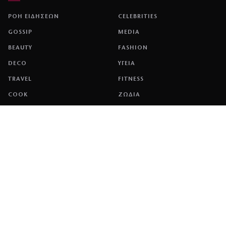
ΡΟΗ ΕΙΔΗΣΕΩΝ
CELEBRITIES
GOSSIP
MEDIA
BEAUTY
FASHION
DECO
ΥΓΕΙΑ
TRAVEL
FITNESS
COOK
ΖΩΔΙΑ
ΕΤΑΙΡΕΙΑ
ΤΑΥΤΟΤΗΤΑ
ΠΟΛΙΤΙΚΉ COOKIES
ΌΡΟΙ ΧΡΉΣΗΣ
ΕΠΙΚΟΙΝΩΝΙΑ
ΔΙΑΦΗΜΙΣΗ