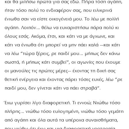
και θα μιλήσω πρώτα για σας εδώ. Πήρα τόση αγάπη,
ήταν τόσο πολύ το ενδιαφέρον σας, που ειλικρινά
ένιωθα σαν να είστε οικογένειά μου. Το λέω με πολλή
αγάπη. Λοιπόν… θέλω να ευχαριστήσω πάρα πολύ κι
όλους εσάς. Ακόμα, έτσι, και κάτι να με άγχωνε, και
κάτι να ένιωθα ότι μπορεί να μην πάει καλά —και κάτι
να λέω “τώρα ξέρεις, ρε παιδί μου… μήπως δεν κάνω
σωστά, ή μήπως κάτι συμβεί”, οι αγωνίες που έχουμε
οι μανούλες τις πρώτες μέρες— έχοντας τη δική σας
θετική ενέργεια και έχοντας πάρει τόσες ευχές, λέω “ρε
παιδί μου, δεν γίνεται κάτι να πάει στραβά”.
Έχω γυρίσει λίγο διαφορετική. Τι εννοώ; Νιώθω τόσο
πλήρης… νιώθω τόσο ευλογημένη, νιώθω τόσο γεμάτη
από αγάπη και όλα αυτά τα υπέροχα συναισθήματα,
που νιώθω ότι έχω και μια διαφορετική νοοτροπία