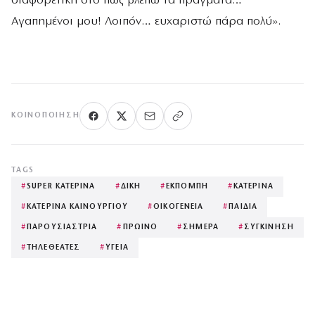
διαφορετική στο πώς βλέπω τα πράγματα…
Αγαπημένοι μου! Λοιπόν… ευχαριστώ πάρα πολύ».
ΚΟΙΝΟΠΟΊΗΣΗ
TAGS
#
SUPER ΚΑΤΕΡΙΝΑ
#
ΔΙΚΗ
#
ΕΚΠΟΜΠΗ
#
ΚΑΤΕΡΙΝΑ
#
ΚΑΤΕΡΙΝΑ ΚΑΙΝΟΥΡΓΙΟΥ
#
ΟΙΚΟΓΕΝΕΙΑ
#
ΠΑΙΔΙΑ
#
ΠΑΡΟΥΣΙΑΣΤΡΙΑ
#
ΠΡΩΙΝΟ
#
ΣΗΜΕΡΑ
#
ΣΥΓΚΙΝΗΣΗ
#
ΤΗΛΕΘΕΑΤΕΣ
#
ΥΓΕΙΑ