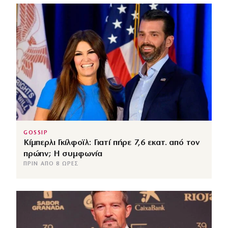
GOSSIP
Κίμπερλι Γκίλφοϊλ: Γιατί πήρε 7,6 εκατ. από τον
πρώην; Η συμφωνία
ΠΡΙΝ ΑΠΌ 8 ΏΡΕΣ