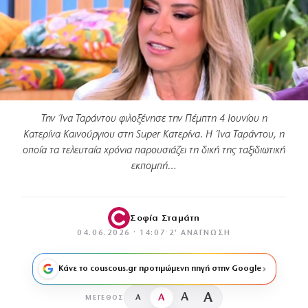
Την Ίνα Ταράντου φιλοξένησε την Πέμπτη 4 Ιουνίου η
Κατερίνα Καινούργιου στη Super Κατερίνα. Η Ίνα Ταράντου, η
οποία τα τελευταία χρόνια παρουσιάζει τη δική της ταξιδιωτική
εκπομπή…
Σοφία Σταμάτη
04.06.2026 · 14:07
·
2′ ΑΝΆΓΝΩΣΗ
Κάνε το couscous.gr προτιμώμενη πηγή στην Google
A
A
A
A
ΜΈΓΕΘΟΣ