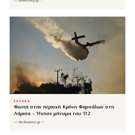
↗
από
dimocracy.gr
ΕΛΛΑΔΑ
Φωτιά στην περιοχή Κρήνη Φαρσάλων στη
Λάρισα – Ήχησε μήνυμα του 112
↗
από
dedomeno.gr