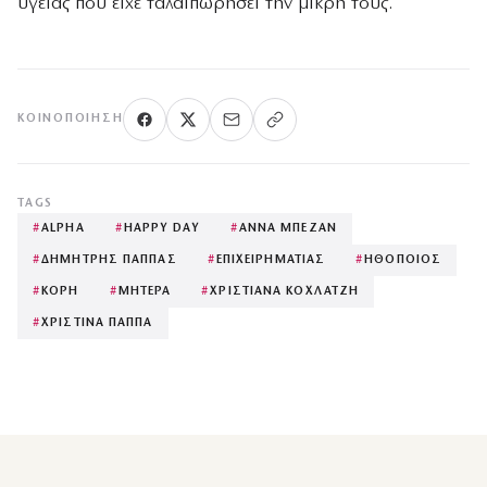
υγείας που είχε ταλαιπωρήσει την μικρή τους.
ΚΟΙΝΟΠΟΊΗΣΗ
TAGS
#
ALPHA
#
HAPPY DAY
#
ΑΝΝΑ ΜΠΕΖΑΝ
#
ΔΗΜΗΤΡΗΣ ΠΑΠΠΑΣ
#
ΕΠΙΧΕΙΡΗΜΑΤΙΑΣ
#
ΗΘΟΠΟΙΟΣ
#
ΚΟΡΗ
#
ΜΗΤΕΡΑ
#
ΧΡΙΣΤΙΑΝΑ ΚΟΧΛΑΤΖΗ
#
ΧΡΙΣΤΙΝΑ ΠΑΠΠΑ