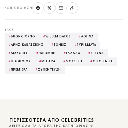
ΚΟΙΝΟΠΟΊΗΣΗ
TAGS
#
BUONGIORNO
#
WILLEM DAFOE
#
ΑΘΗΝΑ
#
ΑΡΗΣ ΚΑΒΑΤΖΙΚΗΣ
#
ΓΟΝΕΙΣ
#
ΓΥΡΙΣΜΑΤΑ
#
ΔΙΑΚΟΠΕΣ
#
ΕΚΠΟΜΠΗ
#
ΕΛΛΑΔΑ
#
ΕΡΕΥΝΑ
#
ΗΘΟΠΟΙΟΣ
#
ΜΗΤΕΡΑ
#
ΜΟΥΣΙΚΗ
#
ΟΙΚΟΓΕΝΕΙΑ
#
ΠΡΕΜΙΕΡΑ
#
ΣΥΝΕΝΤΕΥΞΗ
ΠΕΡΙΣΣΌΤΕΡΑ ΑΠΌ CELEBRITIES
ΔΕΊΤΕ ΌΛΑ ΤΑ ΆΡΘΡΑ ΤΗΣ ΚΑΤΗΓΟΡΊΑΣ →