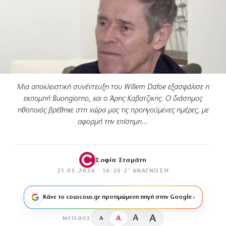
Μια αποκλειστική συνέντευξη του Willem Dafoe εξασφάλισε η
εκπομπή Buongiorno, και ο Άρης Καβατζικης. Ο διάσημος
ηθοποιός βρέθηκε στη χώρα μας τις προηγούμενες ημέρες, με
αφορμή την επίσημη…
Σοφία Σταμάτη
21.05.2026 · 16:20
·
2′ ΑΝΆΓΝΩΣΗ
Κάνε το couscous.gr προτιμώμενη πηγή στην Google
A
A
A
A
ΜΈΓΕΘΟΣ