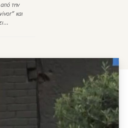
 από την
ivor” και
σει…