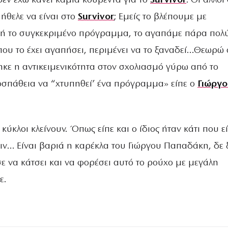
εν έχω κάνει καμία κουβέντα για το
Survivor
. Οι άλλοι
 ήθελε να είναι στο
Survivor
; Εμείς το βλέπουμε με
κή το συγκεκριμένο πρόγραμμα, το αγαπάμε πάρα πολύ
ου το έχει αγαπήσει, περιμένει να το ξαναδεί…Θεωρώ 
ηκε η αντικειμενικότητα στον σχολιασμό γύρω από το
σπάθεια να “χτυπηθεί’ ένα πρόγραμμα» είπε ο
Γιώργο
κύκλοι κλείνουν. Όπως είπε και ο ίδιος ήταν κάτι που ε
ριν… Είναι βαριά η καρέκλα του Γιώργου Παπαδάκη, δε
ε να κάτσει και να φορέσει αυτό το ρούχο με μεγάλη
ε.