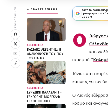
ΚΟΙΝΟΠΟΊΗΣΗ
ΔΙΑΒΆΣΤΕ ΕΠΊΣΗΣ
Κάνε το couscous.g
προτιμώμενη πηγή 
Google
Ο
Γιώργος 
Ολλανδί
CELEBRITIES
ΒΑΣΊΛΗΣ ΛΕΒΈΝΤΗΣ: Η
και σχολ
ΑΝΑΚΟΊΝΩΣΗ ΤΟΥ ΓΙΟΥ
ΤΟΥ ΓΙΑ ΤΟ
εκπομπή “
Καλημέ
ΜΝΗΜΌΣΥΝΟ 40
ΗΜΈΡΕΣ ΜΕΤΆ ΤΗΝ
ΑΠΏΛΕΙΆ ΤΟΥ
Τόνισε ότι η καρέ
κάποιος να τον δια
CELEBRITIES
ΕΥΡΥΔΊΚΗ ΒΑΛΑΒΆΝΗ –
Ο Λιανός εξέφρασε
ΓΡΗΓΌΡΗΣ ΜΌΡΓΚΑΝ:
ΟΙΚΟΓΕΝΕΙΑΚΈΣ
κόσμο και αναγνώρ
ΔΙΑΚΟΠΈΣ ΜΕ CAMPING