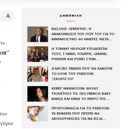
A
ΔΗΜΟΦΙΛΗ
ΒΑΣΙΛΗΣ ΛΕΒΕΝΤΗΣ: Η
ΑΝΑΚΟΙΝΩΣΗ ΤΟΥ ΓΙΟΥ ΤΟΥ ΓΙΑ ΤΟ
ΜΝΗΜΟΣΥΝΟ 40 ΗΜΕΡΕΣ ΜΕΤΑ
ην
ΤΗΝ ΑΠΩΛΕΙΑ ΤΟΥ
Η TOMMY HILFIGER ΥΠΟΔΕΧΕΤΑΙ
vor
”
ΤΟΥΣ Τ-WAVE, FOURTH, GEMINI,
PHUWIN ΚΑΙ POND ΣΤΗΝ
ν
ΟΙΚΟΓΕΝΕΙΑ ΤΟΥ BRAND
8 MICRO TRENDS ΠΟΥ ΘΑ ΚΑΝΟΥΝ
ΤΟ LOOK ΤΟΥ ΡΕΒΕΓΙΟΝ
ΞΕΧΩΡΙΣΤΟ!
ί
KERRY WASINGTON: ΜΟΛΙΣ
ΥΙΟΘΕΤΗΣΕ ΤΙΣ ΠΙΟ FRENCH BABY
BANGS ΚΑΙ ΕΙΝΑΙ ΤΟ INSPO ΤΗΣ
ΧΡΟΝΙΑΣ
ΠΡΟΕΤΟΙΜΑΣΙΑ ΓΙΑ ΤΟ ΡΕΒΕΓΙΟΝ:
τον
ΤΑ ΒΗΜΑΤΑ ΠΟΥ ΠΡΕΠΕΙ ΝΑ
ΑΚΟΛΟΥΘΗΣΕΙΣ ΓΙΑ ΝΑ ΕΙΣΑΙ
ό γύρω
ΕΝΤΥΠΩΣΙΑΚΗ ΤΗΝ ΠΙΟ ΛΑΜΠΕΡΗ