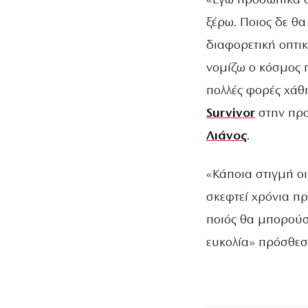
«Εγώ προσωπικά δ
ξέρω. Ποιος δε θα
διαφορετική οπτι
νομίζω ο κόσμος π
πολλές φορές χάθ
Survivor
στην προ
Λιάνος
.
«Κάποια στιγμή οι 
σκεφτεί χρόνια π
ποιός θα μπορούσ
ευκολία» πρόσθεσ