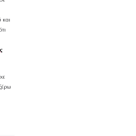
 δε
 και
ότι
ς
ίχε
 ξέρω