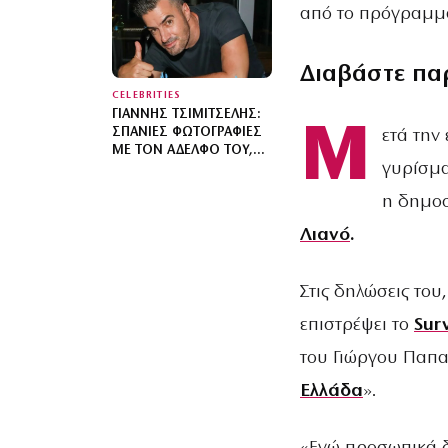
ΣΤΗ ΒΌΡΕΙΑ ΕΎΒΟΙΑ ΜΕ
από το πρόγραμμ
ΤΟΝ ΕΝΌΣ ΈΤΟΥΣ ΓΙΟ
ΤΟΥΣ
Διαβάστε πα
CELEBRITIES
ΓΙΆΝΝΗΣ ΤΣΙΜΙΤΣΈΛΗΣ:
Μ
ΣΠΆΝΙΕΣ ΦΩΤΟΓΡΑΦΊΕΣ
ετά την
ΜΕ ΤΟΝ ΑΔΕΛΦΌ ΤΟΥ,
γυρίσμα
ΛΆΜΠΡΟ, ΚΑΙ ΕΥΧΈΣ ΓΙΑ
ΤΑ ΓΕΝΈΘΛΙΆ ΤΟΥ
η δημοσ
Λιανό
.
Στις δηλώσεις του
επιστρέψει το
Sur
του Γιώργου Παπα
Ελλάδα
».