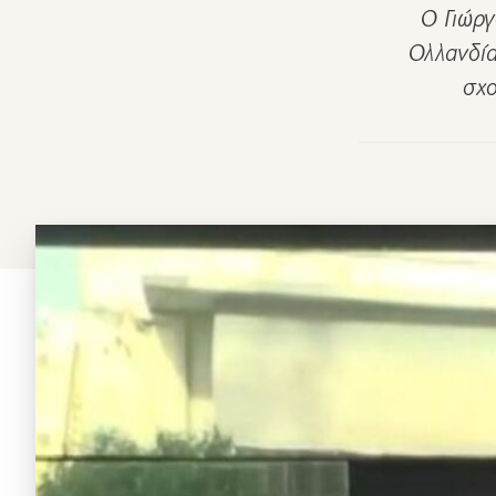
Ο Γιώργ
Ολλανδία
σχο