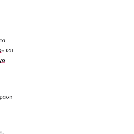
ΒΡΑΔΙΑ ΤΟΥ ΧΡΟΝΟΥ
 τα
o
» και
γο
όφαση