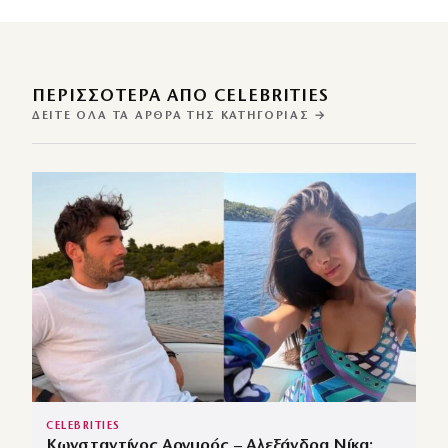
ΠΕΡΙΣΣΌΤΕΡΑ ΑΠΌ CELEBRITIES
ΔΕΊΤΕ ΌΛΑ ΤΑ ΆΡΘΡΑ ΤΗΣ ΚΑΤΗΓΟΡΊΑΣ →
CELEBRITIES
Κωνσταντίνος Αργυρός – Αλεξάνδρα Νίκα: