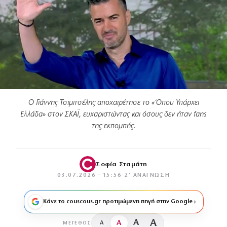
Ο Γιάννης Τσιμιτσέλης αποχαιρέτησε το «Όπου Υπάρχει
Ελλάδα» στον ΣΚΑΪ, ευχαριστώντας και όσους δεν ήταν fans
της εκπομπής.
Σοφία Σταμάτη
03.07.2026 · 15:56
·
2′ ΑΝΆΓΝΩΣΗ
Κάνε το couscous.gr προτιμώμενη πηγή στην Google
A
A
A
A
ΜΈΓΕΘΟΣ