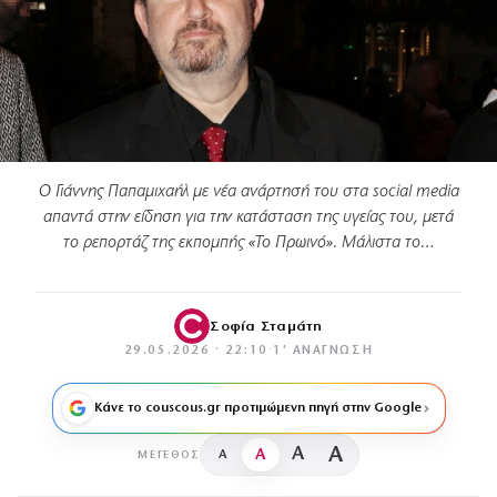
Ο Γιάννης Παπαμιχαήλ με νέα ανάρτησή του στα social media
απαντά στην είδηση για την κατάσταση της υγείας του, μετά
το ρεπορτάζ της εκπομπής «Το Πρωινό». Μάλιστα το…
Σοφία Σταμάτη
29.05.2026 · 22:10
·
1′ ΑΝΆΓΝΩΣΗ
Κάνε το couscous.gr προτιμώμενη πηγή στην Google
A
A
A
A
ΜΈΓΕΘΟΣ